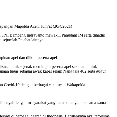
 lapangan Mapolda Aceh, Jum’at (30/4/2021)
n TNI Bambang Indrayanto mewakili Pangdam IM serta dihadiri
sejumlah Pejabat lainnya.
nan apel dan diikuti peserta apel
kan, untuk sejenak memimpin peserta apel sekalian, untuk
sanaan tugas sebagai awak kapal selam Nanggala 402 serta gugur
ran Covid-19 dengan berbagai cara, ucap Wakapolda.
di tengah-tengah masyarakat yang harus ditangani bersama-sama
erjadi di berbagai daerah di Indonesia. Berulangnya aksi terorisme