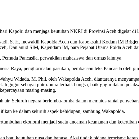
hari Kapolri dan menjaga keutuhan NKRI di Provinsi Aceh digelar di
wadi, S. H, mewakili Kapolda Aceh dan Kapoksahli Kodam IM Brigje
eh, Danlanud SIM, Kajendam IM, para Pejabat Utama Polda Aceh dan 
TNI, Pemuda Pancasila, perwakilan mahasiswa dan ormas lainnya.
sia Raya, penghormatan pasukan, pembacaan teks Pancasila oleh pimpi
. Wahyu Widada, M. Phil, oleh Wakapolda Aceh, diantaranya menyampai
lah gugur sebagai putra-putra terbaik bangsa, baik gugur dalam pelak
 kepercayaan masing-masing.
ah air. Seluruh negara berlomba-lomba dalam memutus rantai penyeba
ifikan ke dalam seluruh aspek kehidupan, sambung Wakapolda.
pertumbuhan ekonomi menjadi suatu ancaman keamanan dan ketertiban 
an bagi keutuhan nusa dan bangsa. Aksi tindak pidana terorisme kerap t