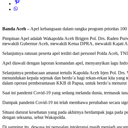
Banda Aceh –
Apel kebangsaan dalam rangka program prioritas 100 
Pimpinan Apel adalah Wakapolda Aceh Brigjen Pol. Drs. Raden Pur
mewakili Gubernur Aceh, mewakili Ketua DPRA, mewakili Kajati Ac
Selanjutnya ratusan peserta apel terdiri dari personel Polda Aceh, 
Apel diawali dengan laporan komandan apel, menyanyikan lagu Indone
Selanjutnya pembacaan amanat tertulis Kapolda Aceh Irjen Pol. Drs
menundukan kepala sejenak dan berdo’a bagi rekan-rekan kita yang te
dalam operasi pemberantasan KKB di Papua, untuk berdo’a menurut
Saat ini pandemi Covid-19 yang sedang melanda dunia, termasuk tan
Dampak pandemi Covid-19 ini telah membawa perubahan secara sign
Situasi darurat kesehatan yang pada akhirnya berdampak juga pada 
dengan seksama, sebut Wakapolda.
Di samping itu, dewasa ini persoalan intoleransi masih menjadi ancam