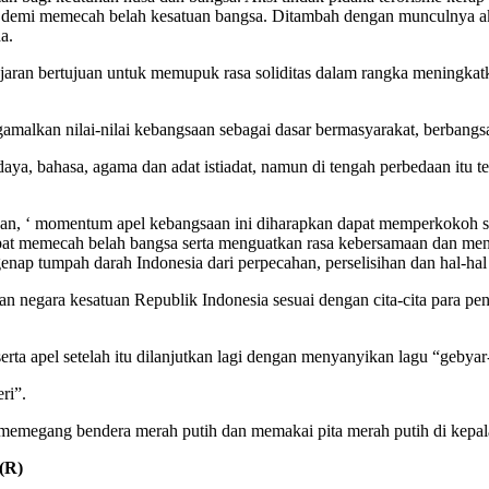
aku demi memecah belah kesatuan bangsa. Ditambah dengan munculnya ak
a.
ajaran bertujuan untuk memupuk rasa soliditas dalam rangka meningkatk
alkan nilai-nilai kebangsaan sebagai dasar bermasyarakat, berbangs
a, bahasa, agama dan adat istiadat, namun di tengah perbedaan itu te
n, ‘ momentum apel kebangsaan ini diharapkan dapat memperkokoh se
dapat memecah belah bangsa serta menguatkan rasa kebersamaan dan me
nap tumpah darah Indonesia dari perpecahan, perselisihan dan hal-hal
 negara kesatuan Republik Indonesia sesuai dengan cita-cita para pend
rta apel setelah itu dilanjutkan lagi dengan menyanyikan lagu “gebyar
ri”.
 memegang bendera merah putih dan memakai pita merah putih di kepal
 (R)