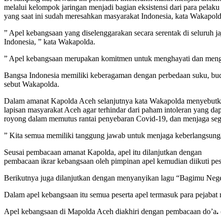
melalui kelompok jaringan menjadi bagian eksistensi dari para pel
yang saat ini sudah meresahkan masyarakat Indonesia, kata Wakapold
” Apel kebangsaan yang diselenggarakan secara serentak di seluruh j
Indonesia, ” kata Wakapolda.
” Apel kebangsaan merupakan komitmen untuk menghayati dan mengam
Bangsa Indonesia memiliki keberagaman dengan perbedaan suku, buday
sebut Wakapolda.
Dalam amanat Kapolda Aceh selanjutnya kata Wakapolda menyebutka
lapisan masyarakat Aceh agar terhindar dari paham intoleran yang 
royong dalam memutus rantai penyebaran Covid-19, dan menjaga sege
” Kita semua memiliki tanggung jawab untuk menjaga keberlangsungan
Seusai pembacaan amanat Kapolda, apel itu dilanjutkan dengan
pembacaan ikrar kebangsaan oleh pimpinan apel kemudian diikuti pese
Berikutnya juga dilanjutkan dengan menyanyikan lagu “Bagimu Nege
Dalam apel kebangsaan itu semua peserta apel termasuk para pejabat
Apel kebangsaan di Mapolda Aceh diakhiri dengan pembacaan do’a
.