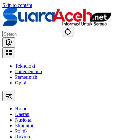
Skip to content
Teknologi
Parlementaria
Pemerintah
Opini
Home
Daerah
Nasional
Ekonomi
Politik
Hukum