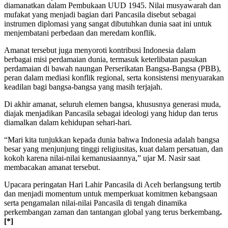
diamanatkan dalam Pembukaan UUD 1945. Nilai musyawarah dan
mufakat yang menjadi bagian dari Pancasila disebut sebagai
instrumen diplomasi yang sangat dibutuhkan dunia saat ini untuk
menjembatani perbedaan dan meredam konflik.
Amanat tersebut juga menyoroti kontribusi Indonesia dalam
berbagai misi perdamaian dunia, termasuk keterlibatan pasukan
perdamaian di bawah naungan Perserikatan Bangsa-Bangsa (PBB),
peran dalam mediasi konflik regional, serta konsistensi menyuarakan
keadilan bagi bangsa-bangsa yang masih terjajah.
Di akhir amanat, seluruh elemen bangsa, khususnya generasi muda,
diajak menjadikan Pancasila sebagai ideologi yang hidup dan terus
diamalkan dalam kehidupan sehari-hari.
“Mari kita tunjukkan kepada dunia bahwa Indonesia adalah bangsa
besar yang menjunjung tinggi religiusitas, kuat dalam persatuan, dan
kokoh karena nilai-nilai kemanusiaannya,” ujar M. Nasir saat
membacakan amanat tersebut.
Upacara peringatan Hari Lahir Pancasila di Aceh berlangsung tertib
dan menjadi momentum untuk memperkuat komitmen kebangsaan
serta pengamalan nilai-nilai Pancasila di tengah dinamika
perkembangan zaman dan tantangan global yang terus berkembang
.
[*]