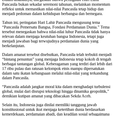
Pancasila bukan sekadar seremoni tahunan, melainkan momentum
refleksi untuk memastikan nilai-nilai Pancasila tetap hidup dan
menjadi pedoman dalam kehidupan berbangsa dan bernegara.
Tahun ini, peringatan Hari Lahir Pancasila mengusung tema
“Pancasila Pemersatu Bangsa, Fondasi Perdamaian Dunia.” Tema
tersebut menegaskan bahwa nilai-nilai luhur Pancasila tidak hanya
relevan dalam menjaga keutuhan bangsa Indonesia, tetapi juga
menjadi jawaban bagi terwujudnya perdamaian dunia yang
berkelanjutan.
Dalam amanat tersebut disebutkan, Pancasila telah terbukti menjadi
“bintang penuntun” yang menjaga Indonesia tetap kokoh di tengah
berbagai tantangan global. Keberagaman yang terdiri dari lebih dari
17 ribu pulau dan ratusan kelompok etnis mampu dipersatukan
dalam satu ikatan kebangsaan melalui nilai-nilai yang terkandung
dalam Pancasila.
“Pancasila adalah jangkar moral kita dalam menghadapi turbulensi
global, mulai dari disrupsi teknologi hingga dinamika geopolitik,”
demikian kutipan amanat yang dibacakan Sekda Aceh.
Selain itu, Indonesia juga dinilai memiliki tanggung jawab
konstitusional untuk ikut menjaga ketertiban dunia berdasarkan
kemerdekaan, perdamaian abadi, dan keadilan sosial sebagaimana