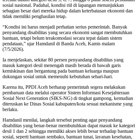
sosial nasional. Padahal, kondisi riil di lapangan menunjukkan
sebagian besar dari mereka hidup dalam keterbatasan ekonomi dan
tidak memiliki penghasilan tetap.
“Kondisi ini harus menjadi perhatian serius pemerintah. Banyak
penyandang disabilitas yang secara ekonomi sangat membutuhkan
bantuan, tetapi belum terakomodasi secara tepat dalam sistem
pendataan,” ujar Hamdanil di Banda Aceh, Kamis malam
(7/5/2026).
Ia menjelaskan, sekitar 80 persen penyandang disabilitas yang
masuk kategori desil menengah masih berada di bawah garis
kemiskinan dan bergantung pada bantuan keluarga maupun
dukungan sosial untuk memenuhi kebutuhan sehari-hari.
Karena itu, PPDI Aceh berharap pemerintah segera melakukan
pembaruan data melalui operator Sistem Informasi Kesejahteraan
Sosial Next Generation (SIKS-NG) di tingkat gampong, kemudian
diteruskan ke Dinas Sosial kabupaten/kota sesuai mekanisme yang
berlaku.
Hamdanil menilai, langkah tersebut penting agar penyandang
disabilitas yang benar-benar membutuhkan dapat masuk ke kategori
desil 1 dan 2 sehingga memiliki akses lebih besar terhadap bantuan
sosial, seperti bantuan sembako, bantuan tunai, layanan kesehatan,