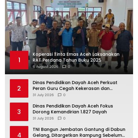
Koperasi Tinta Emas Aceh Laksanakan
1
RAT Perdana Tahun Buku 2025
6 August 2026
0
Dinas Pendidikan Dayah Aceh Perkuat
2
Peran Guru Cegah Kekerasan dan
Perundungan di Lingkungan Santri
31 July 2026
0
Dinas Pendidikan Dayah Aceh Fokus
3
Dorong Kemandirian 1.827 Dayah
31 July 2026
0
TNI Bangun Jembatan Gantung di Dabun
4
Gelang, Ditargetkan Rampung Sebelum