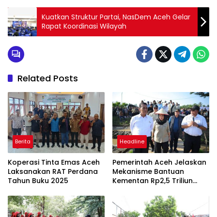
Kuatkan Struktur Partai, NasDem Aceh Gelar
Rapat Koordinasi Wilayah
Related Posts
Berita
Headline
Koperasi Tinta Emas Aceh
Pemerintah Aceh Jelaskan
Laksanakan RAT Perdana
Mekanisme Bantuan
Tahun Buku 2025
Kementan Rp2,5 Triliun
untuk Pemulihan Sawah
dan Kebun