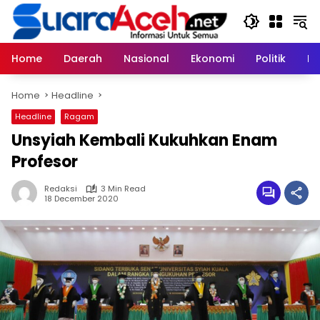
Skip
to
content
Home
Daerah
Nasional
Ekonomi
Politik
H
Home
Headline
Headline
Ragam
Unsyiah Kembali Kukuhkan Enam
Profesor
Redaksi
3 Min Read
18 December 2020