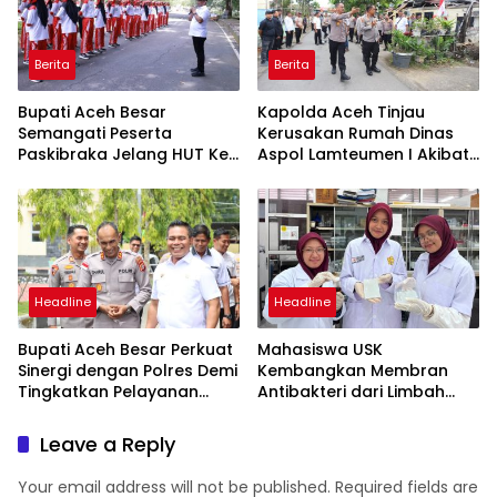
Berita
Berita
Bupati Aceh Besar
Kapolda Aceh Tinjau
Semangati Peserta
Kerusakan Rumah Dinas
Paskibraka Jelang HUT Ke-
Aspol Lamteumen I Akibat
81 RI
Angin Kencang dan Hujan
Headline
Headline
Bupati Aceh Besar Perkuat
Mahasiswa USK
Sinergi dengan Polres Demi
Kembangkan Membran
Tingkatkan Pelayanan
Antibakteri dari Limbah
Masyarakat
Kulit Manggis untuk
Pengolahan Air
Leave a Reply
Your email address will not be published.
Required fields are