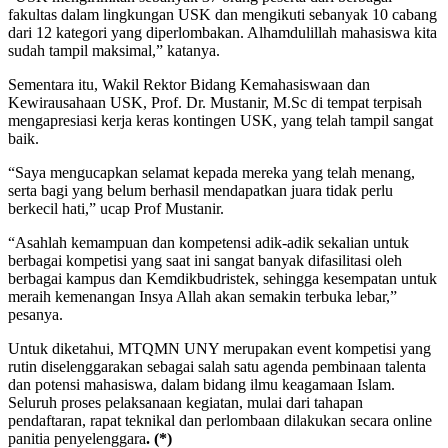
fakultas dalam lingkungan USK dan mengikuti sebanyak 10 cabang
dari 12 kategori yang diperlombakan. Alhamdulillah mahasiswa kita
sudah tampil maksimal,” katanya.
Sementara itu, Wakil Rektor Bidang Kemahasiswaan dan
Kewirausahaan USK, Prof. Dr. Mustanir, M.Sc di tempat terpisah
mengapresiasi kerja keras kontingen USK, yang telah tampil sangat
baik.
“Saya mengucapkan selamat kepada mereka yang telah menang,
serta bagi yang belum berhasil mendapatkan juara tidak perlu
berkecil hati,” ucap Prof Mustanir.
“Asahlah kemampuan dan kompetensi adik-adik sekalian untuk
berbagai kompetisi yang saat ini sangat banyak difasilitasi oleh
berbagai kampus dan Kemdikbudristek, sehingga kesempatan untuk
meraih kemenangan Insya Allah akan semakin terbuka lebar,”
pesanya.
Untuk diketahui, MTQMN UNY merupakan event kompetisi yang
rutin diselenggarakan sebagai salah satu agenda pembinaan talenta
dan potensi mahasiswa, dalam bidang ilmu keagamaan Islam.
Seluruh proses pelaksanaan kegiatan, mulai dari tahapan
pendaftaran, rapat teknikal dan perlombaan dilakukan secara online
panitia penyelenggara
. (*)