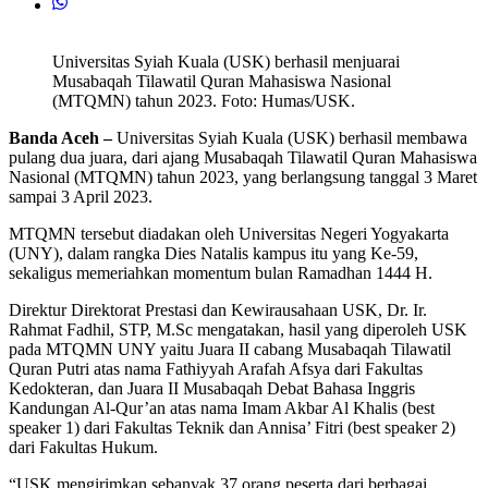
Universitas Syiah Kuala (USK) berhasil menjuarai
Musabaqah Tilawatil Quran Mahasiswa Nasional
(MTQMN) tahun 2023. Foto: Humas/USK.
Banda Aceh –
Universitas Syiah Kuala (USK) berhasil membawa
pulang dua juara, dari ajang Musabaqah Tilawatil Quran Mahasiswa
Nasional (MTQMN) tahun 2023, yang berlangsung tanggal 3 Maret
sampai 3 April 2023.
MTQMN tersebut diadakan oleh Universitas Negeri Yogyakarta
(UNY), dalam rangka Dies Natalis kampus itu yang Ke-59,
sekaligus memeriahkan momentum bulan Ramadhan 1444 H.
Direktur Direktorat Prestasi dan Kewirausahaan USK, Dr. Ir.
Rahmat Fadhil, STP, M.Sc mengatakan, hasil yang diperoleh USK
pada MTQMN UNY yaitu Juara II cabang Musabaqah Tilawatil
Quran Putri atas nama Fathiyyah Arafah Afsya dari Fakultas
Kedokteran, dan Juara II Musabaqah Debat Bahasa Inggris
Kandungan Al-Qur’an atas nama Imam Akbar Al Khalis (best
speaker 1) dari Fakultas Teknik dan Annisa’ Fitri (best speaker 2)
dari Fakultas Hukum.
“USK mengirimkan sebanyak 37 orang peserta dari berbagai