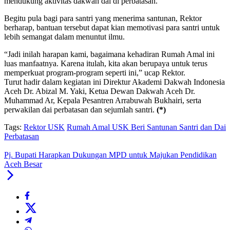
mendukung aktivitas dakwah dai di perbatasan.
Begitu pula bagi para santri yang menerima santunan, Rektor
berharap, bantuan tersebut dapat kian memotivasi para santri untuk
lebih semangat dalam menuntut ilmu.
“Jadi inilah harapan kami, bagaimana kehadiran Rumah Amal ini
luas manfaatnya. Karena itulah, kita akan berupaya untuk terus
memperkuat program-program seperti ini,” ucap Rektor.
Turut hadir dalam kegiatan ini Direktur Akademi Dakwah Indonesia
Aceh Dr. Abizal M. Yaki, Ketua Dewan Dakwah Aceh Dr.
Muhammad Ar, Kepala Pesantren Arrabuwah Bukhairi, serta
perwakilan dai perbatasan dan sejumlah santri.
(*)
Tags:
Rektor USK
Rumah Amal USK Beri Santunan Santri dan Dai
Perbatasan
Pj. Bupati Harapkan Dukungan MPD untuk Majukan Pendidikan
Aceh Besar