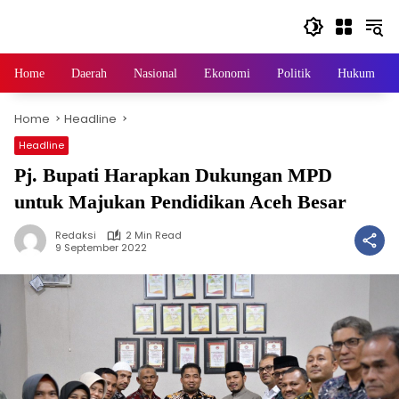
Skip
to
content
Home
Daerah
Nasional
Ekonomi
Politik
Hukum
Home
Headline
Headline
Pj. Bupati Harapkan Dukungan MPD
untuk Majukan Pendidikan Aceh Besar
Redaksi
2 Min Read
9 September 2022