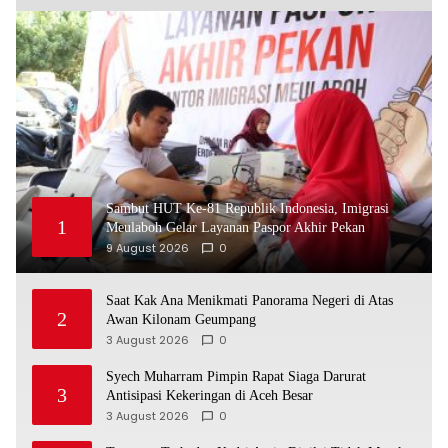
Sambut HUT Ke-81 Republik Indonesia, Imigrasi
1
Meulaboh Gelar Layanan Paspor Akhir Pekan
9 August 2026
0
Saat Kak Ana Menikmati Panorama Negeri di Atas
2
Awan Kilonam Geumpang
3 August 2026
0
Syech Muharram Pimpin Rapat Siaga Darurat
3
Antisipasi Kekeringan di Aceh Besar
3 August 2026
0