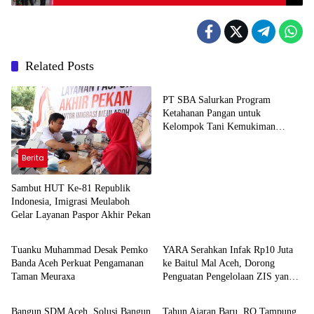
Simeulue
Related Posts
Berita
PT SBA Salurkan Program
Ketahanan Pangan untuk
Kelompok Tani Kemukiman
Lhoknga
Berita
Sambut HUT Ke-81 Republik
Indonesia, Imigrasi Meulaboh
Gelar Layanan Paspor Akhir Pekan
Headline
Berita
Tuanku Muhammad Desak Pemko
YARA Serahkan Infak Rp10 Juta
Banda Aceh Perkuat Pengamanan
ke Baitul Mal Aceh, Dorong
Taman Meuraxa
Penguatan Pengelolaan ZIS yang
Berita
Berita
Amanah
Bangun SDM Aceh, Solusi Bangun
Tahun Ajaran Baru, RQ Tampung