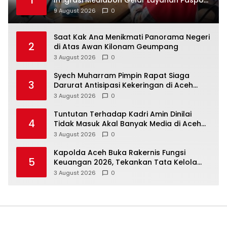
1
Imigrasi Meulaboh Gelar Layanan Paspor
Akhir Pekan
9 August 2026
0
Saat Kak Ana Menikmati Panorama Negeri
2
di Atas Awan Kilonam Geumpang
3 August 2026
0
Syech Muharram Pimpin Rapat Siaga
3
Darurat Antisipasi Kekeringan di Aceh
Besar
3 August 2026
0
Tuntutan Terhadap Kadri Amin Dinilai
4
Tidak Masuk Akal Banyak Media di Aceh
Berpotensi Jadi Korban Selanjutnya
3 August 2026
0
Kapolda Aceh Buka Rakernis Fungsi
5
Keuangan 2026, Tekankan Tata Kelola
Anggaran yang Profesional dan
3 August 2026
0
Akuntabel