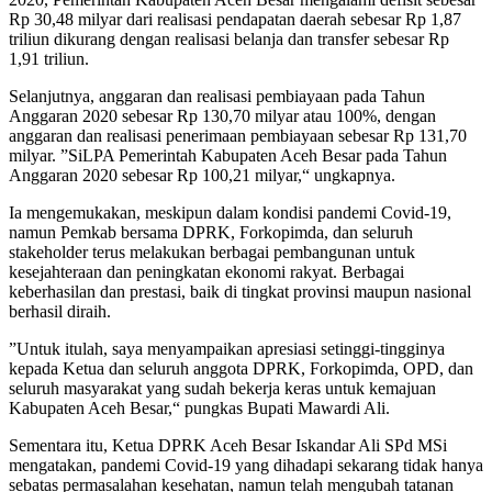
Rp 30,48 milyar dari realisasi pendapatan daerah sebesar Rp 1,87
triliun dikurang dengan realisasi belanja dan transfer sebesar Rp
1,91 triliun.
Selanjutnya, anggaran dan realisasi pembiayaan pada Tahun
Anggaran 2020 sebesar Rp 130,70 milyar atau 100%, dengan
anggaran dan realisasi penerimaan pembiayaan sebesar Rp 131,70
milyar. ”SiLPA Pemerintah Kabupaten Aceh Besar pada Tahun
Anggaran 2020 sebesar Rp 100,21 milyar,“ ungkapnya.
Ia mengemukakan, meskipun dalam kondisi pandemi Covid-19,
namun Pemkab bersama DPRK, Forkopimda, dan seluruh
stakeholder terus melakukan berbagai pembangunan untuk
kesejahteraan dan peningkatan ekonomi rakyat. Berbagai
keberhasilan dan prestasi, baik di tingkat provinsi maupun nasional
berhasil diraih.
”Untuk itulah, saya menyampaikan apresiasi setinggi-tingginya
kepada Ketua dan seluruh anggota DPRK, Forkopimda, OPD, dan
seluruh masyarakat yang sudah bekerja keras untuk kemajuan
Kabupaten Aceh Besar,“ pungkas Bupati Mawardi Ali.
Sementara itu, Ketua DPRK Aceh Besar Iskandar Ali SPd MSi
mengatakan, pandemi Covid-19 yang dihadapi sekarang tidak hanya
sebatas permasalahan kesehatan, namun telah mengubah tatanan