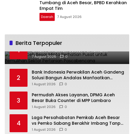
Tumbang di Aceh Besar, BPBD Kerahkan
Empat Tim
Daerah
7 August 2026
Berita Terpopuler
Bupati Aceh Besar Minta Perhatian Pusat
1
untuk Pemulihan Sektor Pertanian
Pascabencana
7 August 2026
0
Bank Indonesia Perwakilan Aceh Gandeng
2
Solusi Bangun Andalas Manfaatkan
Limbah Uang Rupiah Jadi Bahan Bakar
1 August 2026
0
Alternatif
Permudah Akses Layanan, DPMG Aceh
3
Besar Buka Counter di MPP Lambaro
1 August 2026
0
Laga Persahabatan Pemkab Aceh Besar
4
vs Pemko Sabang Berakhir Imbang Tanpa
Gol
1 August 2026
0