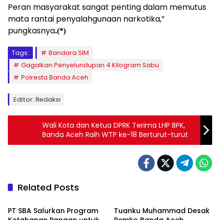
Peran masyarakat sangat penting dalam memutus
mata rantai penyalahgunaan narkotika,”
pungkasnya
.(*)
Tags:
Bandara SIM
Gagalkan Penyelundupan 4 Kilogram Sabu
Polresta Banda Aceh
Editor: Redaksi
Wali Kota dan Ketua DPRK Terima LHP BPK,
Banda Aceh Raih WTP ke-18 Berturut-turut
Related Posts
Berita
Headline
PT SBA Salurkan Program
Tuanku Muhammad Desak