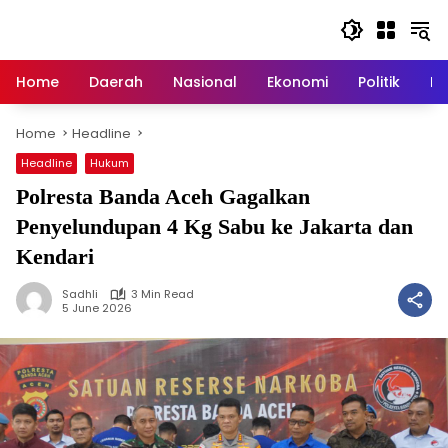
Skip
to
content
Home
Daerah
Nasional
Ekonomi
Politik
H
Home
Headline
Headline
Hukum
Polresta Banda Aceh Gagalkan
Penyelundupan 4 Kg Sabu ke Jakarta dan
Kendari
Sadhli
3 Min Read
5 June 2026