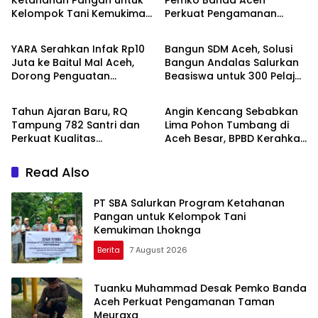
Ketahanan Pangan untuk
Pemko Banda Aceh
Kelompok Tani Kemukiman
Perkuat Pengamanan
Berita
Berita
Lhoknga
Taman Meuraxa
YARA Serahkan Infak Rp10
Bangun SDM Aceh, Solusi
Juta ke Baitul Mal Aceh,
Bangun Andalas Salurkan
Dorong Penguatan
Beasiswa untuk 300 Pelajar
Berita
Daerah
Pengelolaan ZIS yang
dan Mahasiswa
Amanah
Tahun Ajaran Baru, RQ
Angin Kencang Sebabkan
Tampung 782 Santri dan
Lima Pohon Tumbang di
Perkuat Kualitas
Aceh Besar, BPBD Kerahkan
Pendidikan
Empat Tim
Read Also
PT SBA Salurkan Program Ketahanan
Pangan untuk Kelompok Tani
Kemukiman Lhoknga
Berita
7 August 2026
Tuanku Muhammad Desak Pemko Banda
Aceh Perkuat Pengamanan Taman
Meuraxa