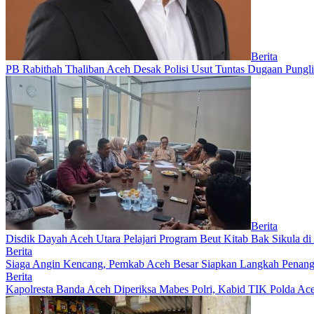
Berita
PB Rabithah Thaliban Aceh Desak Polisi Usut Tuntas Dugaan Pungli
Berita
Disdik Dayah Aceh Utara Pelajari Program Beut Kitab Bak Sikula di
Berita
Siaga Angin Kencang, Pemkab Aceh Besar Siapkan Langkah Penan
Berita
Kapolresta Banda Aceh Diperiksa Mabes Polri, Kabid TIK Polda Aceh