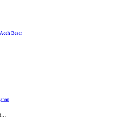
 Aceh Besar
ganan
pi…