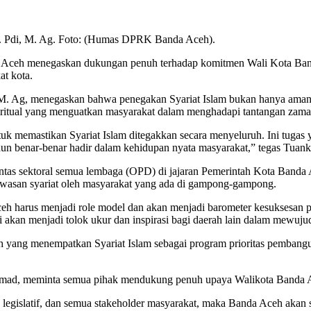
Pdi, M. Ag. Foto: (Humas DPRK Banda Aceh).
Aceh menegaskan dukungan penuh terhadap komitmen Wali Kota Banda 
at kota.
Ag, menegaskan bahwa penegakan Syariat Islam bukan hanya amanah 
piritual yang menguatkan masyarakat dalam menghadapi tantangan zama
uk memastikan Syariat Islam ditegakkan secara menyeluruh. Ini tuga
n benar-benar hadir dalam kehidupan nyata masyarakat,” tegas Tu
lintas sektoral semua lembaga (OPD) di jajaran Pemerintah Kota Band
asan syariat oleh masyarakat yang ada di gampong-gampong.
 harus menjadi role model dan akan menjadi barometer kesuksesan pe
 ini akan menjadi tolok ukur dan inspirasi bagi daerah lain dalam mewu
 yang menempatkan Syariat Islam sebagai program prioritas pembangun
d, meminta semua pihak mendukung penuh upaya Walikota Banda Ac
 legislatif, dan semua stakeholder masyarakat, maka Banda Aceh akan 