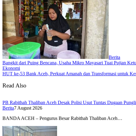
Berita
Bangkit dari Puing Bencana, Usaha Mikro Mayasari Tuai Pujian Ke
Ekonomi
HUT ke-53 Bank Aceh, Perkuat Amanah dan Transformasi untuk K
Read Also
PB Rabithah Thaliban Aceh Desak Polisi Usut Tuntas Dugaan Pungli
Berita
7 August 2026
BANDA ACEH – Pengurus Besar Rabithah Thaliban Aceh…