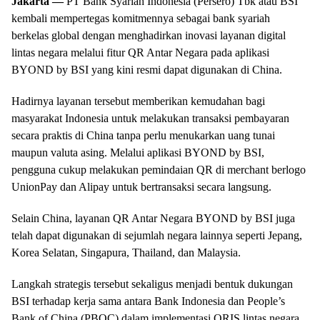
Jakarta —
PT Bank Syariah Indonesia (Persero) Tbk atau BSI
kembali mempertegas komitmennya sebagai bank syariah
berkelas global dengan menghadirkan inovasi layanan digital
lintas negara melalui fitur QR Antar Negara pada aplikasi
BYOND by BSI yang kini resmi dapat digunakan di China.
Hadirnya layanan tersebut memberikan kemudahan bagi
masyarakat Indonesia untuk melakukan transaksi pembayaran
secara praktis di China tanpa perlu menukarkan uang tunai
maupun valuta asing. Melalui aplikasi BYOND by BSI,
pengguna cukup melakukan pemindaian QR di merchant berlogo
UnionPay dan Alipay untuk bertransaksi secara langsung.
Selain China, layanan QR Antar Negara BYOND by BSI juga
telah dapat digunakan di sejumlah negara lainnya seperti Jepang,
Korea Selatan, Singapura, Thailand, dan Malaysia.
Langkah strategis tersebut sekaligus menjadi bentuk dukungan
BSI terhadap kerja sama antara Bank Indonesia dan People’s
Bank of China (PBOC) dalam implementasi QRIS lintas negara