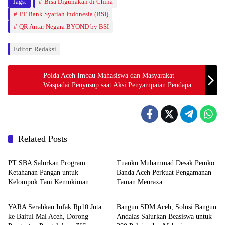
Tags:
Bisa Digunakan di China
PT Bank Syariah Indonesia (BSI)
QR Antar Negara BYOND by BSI
Editor: Redaksi
Polda Aceh Imbau Mahasiswa dan Masyarakat
Waspadai Penyusup saat Aksi Penyampaian Pendapat
di Muka Umum
Related Posts
Berita
Headline
PT SBA Salurkan Program
Tuanku Muhammad Desak Pemko
Ketahanan Pangan untuk
Banda Aceh Perkuat Pengamanan
Kelompok Tani Kemukiman
Taman Meuraxa
Berita
Berita
Lhoknga
YARA Serahkan Infak Rp10 Juta
Bangun SDM Aceh, Solusi Bangun
ke Baitul Mal Aceh, Dorong
Andalas Salurkan Beasiswa untuk