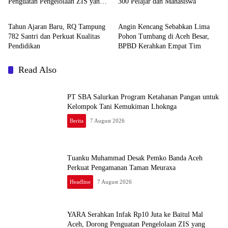
Penguatan Pengelolaan ZIS yang
300 Pelajar dan Mahasiswa
Berita
Daerah
Amanah
Tahun Ajaran Baru, RQ Tampung
Angin Kencang Sebabkan Lima
782 Santri dan Perkuat Kualitas
Pohon Tumbang di Aceh Besar,
Pendidikan
BPBD Kerahkan Empat Tim
Read Also
PT SBA Salurkan Program Ketahanan Pangan untuk
Kelompok Tani Kemukiman Lhoknga
Berita
7 August 2026
Tuanku Muhammad Desak Pemko Banda Aceh
Perkuat Pengamanan Taman Meuraxa
Headline
7 August 2026
YARA Serahkan Infak Rp10 Juta ke Baitul Mal
Aceh, Dorong Penguatan Pengelolaan ZIS yang