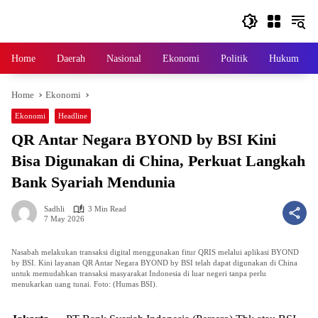
Skip
to
content
Home
Daerah
Nasional
Ekonomi
Politik
Hukum
Home
Ekonomi
Ekonomi
Headline
QR Antar Negara BYOND by BSI Kini
Bisa Digunakan di China, Perkuat Langkah
Bank Syariah Mendunia
Sadhli
3 Min Read
7 May 2026
Nasabah melakukan transaksi digital menggunakan fitur QRIS melalui aplikasi BYOND
by BSI. Kini layanan QR Antar Negara BYOND by BSI telah dapat digunakan di China
untuk memudahkan transaksi masyarakat Indonesia di luar negeri tanpa perlu
menukarkan uang tunai. Foto: (Humas BSI).