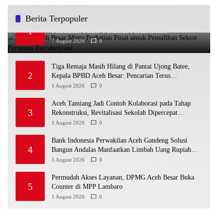
Berita Terpopuler
Bupati Aceh Besar Minta Perhatian Pusat untuk
1
Pemulihan Sektor Pertanian Pascabencana
7 August 2026
0
Tiga Remaja Masih Hilang di Pantai Ujong Batee,
2
Kepala BPBD Aceh Besar: Pencarian Terus
Dimaksimalkan
1 August 2026
0
Aceh Tamiang Jadi Contoh Kolaborasi pada Tahap
3
Rekonstruksi, Revitalisasi Sekolah Dipercepat
Libatkan Masyarakat
1 August 2026
0
Bank Indonesia Perwakilan Aceh Gandeng Solusi
4
Bangun Andalas Manfaatkan Limbah Uang Rupiah
Jadi Bahan Bakar Alternatif
1 August 2026
0
Permudah Akses Layanan, DPMG Aceh Besar Buka
5
Counter di MPP Lambaro
1 August 2026
0