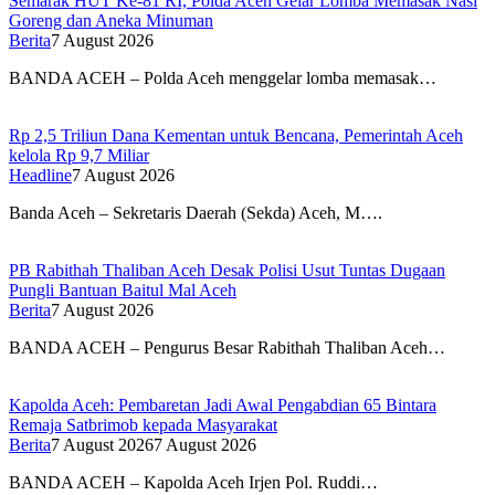
Semarak HUT Ke-81 RI, Polda Aceh Gelar Lomba Memasak Nasi
Goreng dan Aneka Minuman
Berita
7 August 2026
BANDA ACEH – Polda Aceh menggelar lomba memasak…
Rp 2,5 Triliun Dana Kementan untuk Bencana, Pemerintah Aceh
kelola Rp 9,7 Miliar
Headline
7 August 2026
Banda Aceh – Sekretaris Daerah (Sekda) Aceh, M….
PB Rabithah Thaliban Aceh Desak Polisi Usut Tuntas Dugaan
Pungli Bantuan Baitul Mal Aceh
Berita
7 August 2026
BANDA ACEH – Pengurus Besar Rabithah Thaliban Aceh…
Kapolda Aceh: Pembaretan Jadi Awal Pengabdian 65 Bintara
Remaja Satbrimob kepada Masyarakat
Berita
7 August 2026
7 August 2026
BANDA ACEH – Kapolda Aceh Irjen Pol. Ruddi…