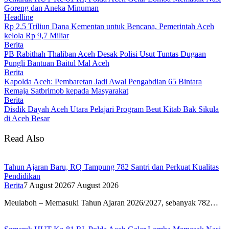
Goreng dan Aneka Minuman
Headline
Rp 2,5 Triliun Dana Kementan untuk Bencana, Pemerintah Aceh
kelola Rp 9,7 Miliar
Berita
PB Rabithah Thaliban Aceh Desak Polisi Usut Tuntas Dugaan
Pungli Bantuan Baitul Mal Aceh
Berita
Kapolda Aceh: Pembaretan Jadi Awal Pengabdian 65 Bintara
Remaja Satbrimob kepada Masyarakat
Berita
Disdik Dayah Aceh Utara Pelajari Program Beut Kitab Bak Sikula
di Aceh Besar
Read Also
Tahun Ajaran Baru, RQ Tampung 782 Santri dan Perkuat Kualitas
Pendidikan
Berita
7 August 2026
7 August 2026
Meulaboh – Memasuki Tahun Ajaran 2026/2027, sebanyak 782…