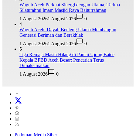
Wagub Aceh Perkuat Sinergi dengan Ulama, Terima
Silaturahmi Imam Masjid Raya Baiturrahman
1 August 2026
1 August 2026
0
4
Wagub Aceh: Dayah Benteng Utama Membangun
Generasi Beriman dan Berakhlak
1 August 2026
1 August 2026
0
5
Tiga Remaja Masih Hilang di Pantai Ujong Batee,
Kepala BPBD Aceh Besar: Pencarian Terus
Dimaksimalkan
1 August 2026
0
Pedoman Media Siber