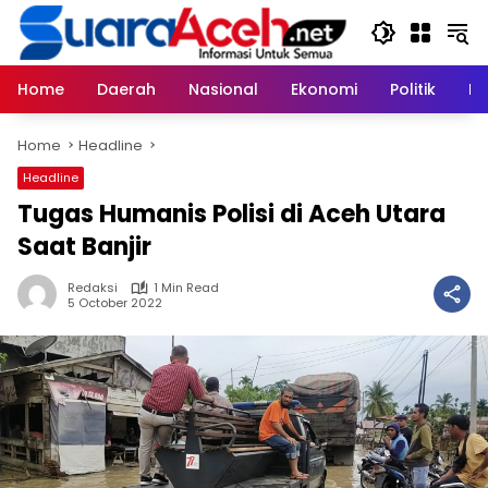
Skip
to
content
Home
Daerah
Nasional
Ekonomi
Politik
H
Home
Headline
Headline
Tugas Humanis Polisi di Aceh Utara
Saat Banjir
Redaksi
1 Min Read
5 October 2022