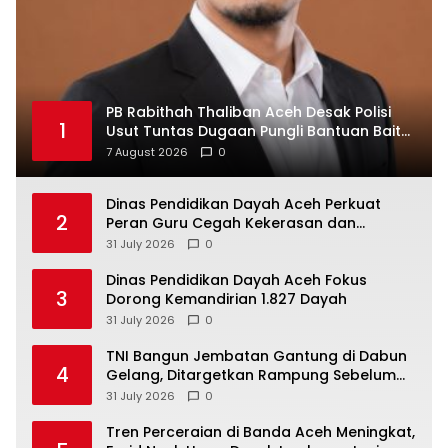
PB Rabithah Thaliban Aceh Desak Polisi
1
Usut Tuntas Dugaan Pungli Bantuan Baitul
Mal Aceh
7 August 2026
0
Dinas Pendidikan Dayah Aceh Perkuat
2
Peran Guru Cegah Kekerasan dan
Perundungan di Lingkungan Santri
31 July 2026
0
Dinas Pendidikan Dayah Aceh Fokus
3
Dorong Kemandirian 1.827 Dayah
31 July 2026
0
TNI Bangun Jembatan Gantung di Dabun
4
Gelang, Ditargetkan Rampung Sebelum
HUT ke-81 RI
31 July 2026
0
Tren Perceraian di Banda Aceh Meningkat,