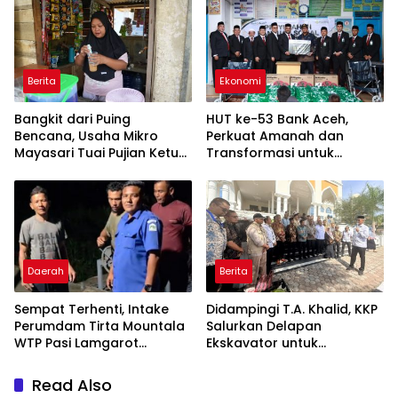
Berita
Ekonomi
Bangkit dari Puing
HUT ke-53 Bank Aceh,
Bencana, Usaha Mikro
Perkuat Amanah dan
Mayasari Tuai Pujian Ketua
Transformasi untuk
Satgas PRR Aceh
Kemajuan Ekonomi Aceh
Daerah
Berita
Sempat Terhenti, Intake
Didampingi T.A. Khalid, KKP
Perumdam Tirta Mountala
Salurkan Delapan
WTP Pasi Lamgarot
Ekskavator untuk
Kembali Normal
Percepatan Pemulihan
Pesisir Aceh
Read Also