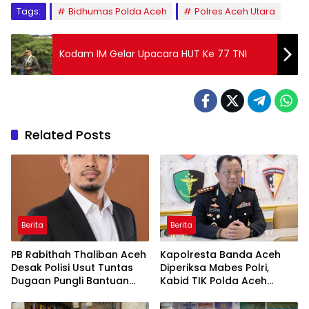
Tags:
Bidhumas Polda Aceh
Polres Aceh Utara
Kodam IM Gelar Upacara HUT Ke 77 TNI
Related Posts
Berita
Berita
PB Rabithah Thaliban Aceh
Kapolresta Banda Aceh
Desak Polisi Usut Tuntas
Diperiksa Mabes Polri,
Dugaan Pungli Bantuan
Kabid TIK Polda Aceh
Baitul Mal Aceh
Ditunjuk Jadi Plt.