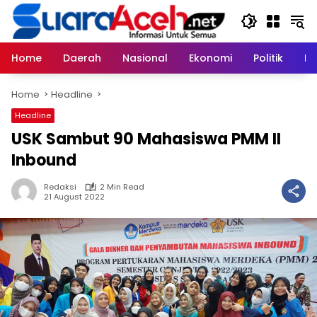
Skip
to
content
Home
Daerah
Nasional
Ekonomi
Politik
H
Home
Headline
Headline
USK Sambut 90 Mahasiswa PMM II
Inbound
Redaksi
2 Min Read
21 August 2022