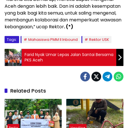
Aceh dengan lebih baik. Dan ini adalah kesempatan
yang baik bagi kita semua, untuk saling mengenal,
membangun kolaborasi dan memperkuat wawasan
kebangsaan,” ucap Rektor
. (*)
Tags:
Mahasiswa PMM II Inbound
Rektor USK
Farid Nyak Umar Lepas Jalan Santai Bersama
PKS Aceh
Related Posts
Berita
Headline