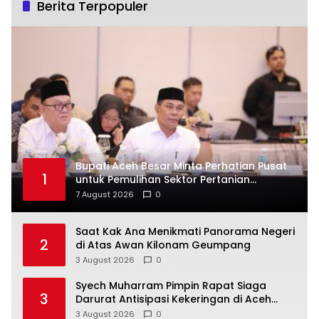
Berita Terpopuler
Bupati Aceh Besar Minta Perhatian Pusat
1
untuk Pemulihan Sektor Pertanian
Pascabencana
7 August 2026
0
Saat Kak Ana Menikmati Panorama Negeri
2
di Atas Awan Kilonam Geumpang
3 August 2026
0
Syech Muharram Pimpin Rapat Siaga
3
Darurat Antisipasi Kekeringan di Aceh
Besar
3 August 2026
0