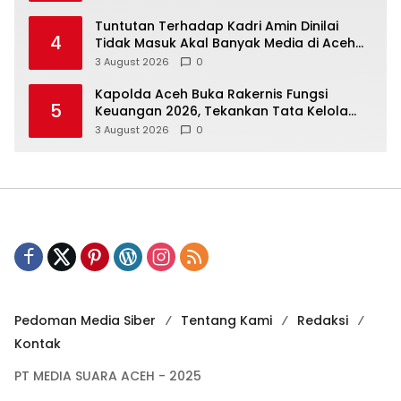
Tuntutan Terhadap Kadri Amin Dinilai
4
Tidak Masuk Akal Banyak Media di Aceh
Berpotensi Jadi Korban Selanjutnya
3 August 2026
0
Kapolda Aceh Buka Rakernis Fungsi
5
Keuangan 2026, Tekankan Tata Kelola
Anggaran yang Profesional dan
3 August 2026
0
Akuntabel
Pedoman Media Siber
Tentang Kami
Redaksi
Kontak
PT MEDIA SUARA ACEH - 2025