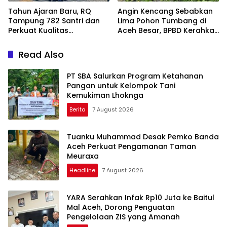
Tahun Ajaran Baru, RQ
Angin Kencang Sebabkan
Tampung 782 Santri dan
Lima Pohon Tumbang di
Perkuat Kualitas
Aceh Besar, BPBD Kerahkan
Pendidikan
Empat Tim
Read Also
PT SBA Salurkan Program Ketahanan
Pangan untuk Kelompok Tani
Kemukiman Lhoknga
Berita
7 August 2026
Tuanku Muhammad Desak Pemko Banda
Aceh Perkuat Pengamanan Taman
Meuraxa
Headline
7 August 2026
YARA Serahkan Infak Rp10 Juta ke Baitul
Mal Aceh, Dorong Penguatan
Pengelolaan ZIS yang Amanah