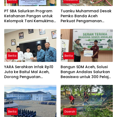
PT SBA Salurkan Program
Tuanku Muhammad Desak
Ketahanan Pangan untuk
Pemko Banda Aceh
Kelompok Tani Kemukiman
Perkuat Pengamanan
Lhoknga
Taman Meuraxa
Berita
Berita
YARA Serahkan Infak Rp10
Bangun SDM Aceh, Solusi
Juta ke Baitul Mal Aceh,
Bangun Andalas Salurkan
Dorong Penguatan
Beasiswa untuk 300 Pelajar
Pengelolaan ZIS yang
dan Mahasiswa
Amanah
Berita
Daerah