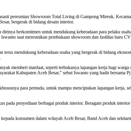
sasti peresmian Showroom Total Living di Gampong Mireuk, Kecamata
esar, bergerak di bidang desain interior.
rinya berkomitmen untuk mendukung keberadaan para pelaku usaha ek
Iswanto saat meresmikan pembukaan showroom dan fasilitas baru CV
rus mendukung keberadaan usaha yang bergerak di bidang ekonomi kre
.
banyak memberi manfaat, seperti terbukanya lapangan kerja bagi warg
 masyarakat Kabupaten Aceh Besar,” sebut Iswanto yang hadir bersama
 khususnya para pemuda, untuk mampu menciptakan lapangan kerja, se
kus pada penyediaan berbagai produk interior. Beragam produk interior d
ual kepada konsumen dalam wilayah Aceh Besar, Band Aceh dan sekitar