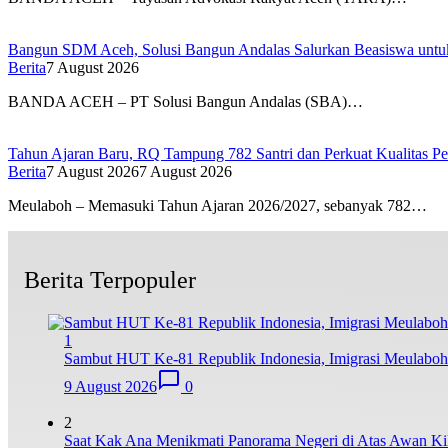
Bangun SDM Aceh, Solusi Bangun Andalas Salurkan Beasiswa untuk
Berita
7 August 2026
BANDA ACEH – PT Solusi Bangun Andalas (SBA)…
Tahun Ajaran Baru, RQ Tampung 782 Santri dan Perkuat Kualitas Pe
Berita
7 August 2026
7 August 2026
Meulaboh – Memasuki Tahun Ajaran 2026/2027, sebanyak 782…
Berita Terpopuler
1
Sambut HUT Ke-81 Republik Indonesia, Imigrasi Meulaboh
9 August 2026
0
2
Saat Kak Ana Menikmati Panorama Negeri di Atas Awan 