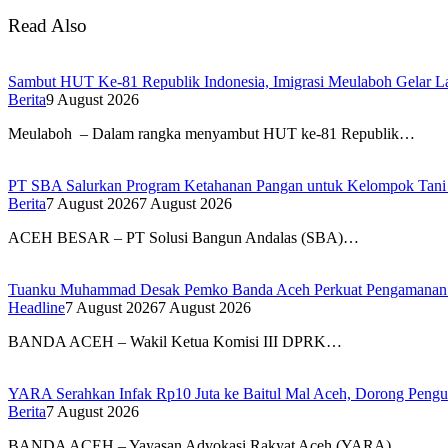
Read Also
Sambut HUT Ke-81 Republik Indonesia, Imigrasi Meulaboh Gelar L
Berita
9 August 2026
Meulaboh – Dalam rangka menyambut HUT ke-81 Republik…
PT SBA Salurkan Program Ketahanan Pangan untuk Kelompok Tan
Berita
7 August 2026
7 August 2026
ACEH BESAR – PT Solusi Bangun Andalas (SBA)…
Tuanku Muhammad Desak Pemko Banda Aceh Perkuat Pengamanan
Headline
7 August 2026
7 August 2026
BANDA ACEH – Wakil Ketua Komisi III DPRK…
YARA Serahkan Infak Rp10 Juta ke Baitul Mal Aceh, Dorong Pengu
Berita
7 August 2026
BANDA ACEH – Yayasan Advokasi Rakyat Aceh (YARA)…