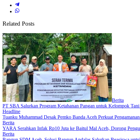
Related Posts
Berita
PT SBA Salurkan Program Ketahanan Pangan untuk Kelompok Tan
Headline
Tuanku Muhammad Desak Pemko Banda Aceh Perkuat Pengamanan
Berita
YARA Serahkan Infak Rp10 Juta ke Baitul Mal Aceh, Dorong Pengu
Berita
Bangun SDM Aceh, Solusi Bangun Andalas Salurkan Beasiswa untuk