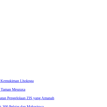
i Kemukiman Lhoknga
 Taman Meuraxa
atan Pengelolaan ZIS yang Amanah
 300 Pelajar dan Mahasiswa