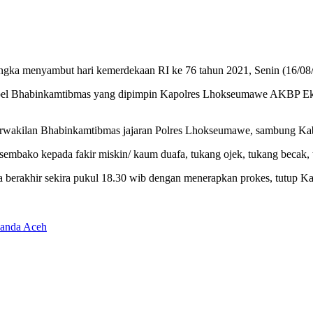
ngka menyambut hari kemerdekaan RI ke 76 tahun 2021, Senin (16/08
 apel Bhabinkamtibmas yang dipimpin Kapolres Lhokseumawe AKBP Eko 
n perwakilan Bhabinkamtibmas jajaran Polres Lhokseumawe, sambung K
sembako kepada fakir miskin/ kaum duafa, tukang ojek, tukang becak, 
gga berakhir sekira pukul 18.30 wib dengan menerapkan prokes, tutup 
Banda Aceh