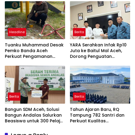
Headline
Berita
Tuanku Muhammad Desak
YARA Serahkan Infak Rp10
Pemko Banda Aceh
Juta ke Baitul Mal Aceh,
Perkuat Pengamanan
Dorong Penguatan
Taman Meuraxa
Pengelolaan ZIS yang
Amanah
Berita
Berita
Bangun SDM Aceh, Solusi
Tahun Ajaran Baru, RQ
Bangun Andalas Salurkan
Tampung 782 Santri dan
Beasiswa untuk 300 Pelajar
Perkuat Kualitas
dan Mahasiswa
Pendidikan