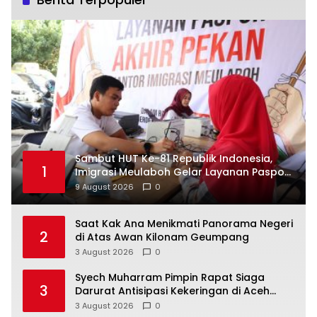
Sambut HUT Ke-81 Republik Indonesia,
1
Imigrasi Meulaboh Gelar Layanan Paspor
Akhir Pekan
9 August 2026
0
Saat Kak Ana Menikmati Panorama Negeri
2
di Atas Awan Kilonam Geumpang
3 August 2026
0
Syech Muharram Pimpin Rapat Siaga
3
Darurat Antisipasi Kekeringan di Aceh
Besar
3 August 2026
0