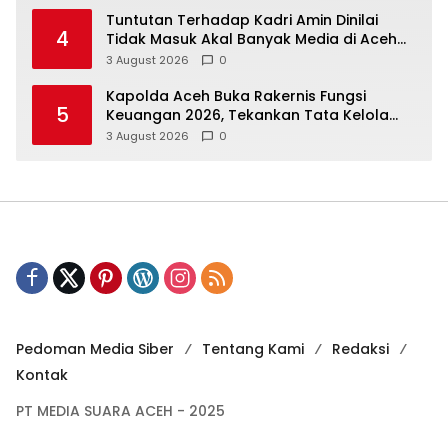
Tuntutan Terhadap Kadri Amin Dinilai
4
Tidak Masuk Akal Banyak Media di Aceh
Berpotensi Jadi Korban Selanjutnya
3 August 2026
0
Kapolda Aceh Buka Rakernis Fungsi
5
Keuangan 2026, Tekankan Tata Kelola
Anggaran yang Profesional dan
3 August 2026
0
Akuntabel
Pedoman Media Siber
Tentang Kami
Redaksi
Kontak
PT MEDIA SUARA ACEH - 2025