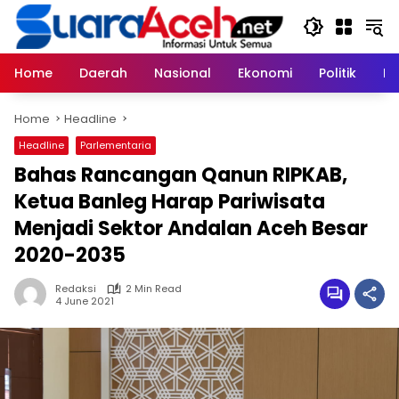
Skip
to
content
Home
Daerah
Nasional
Ekonomi
Politik
H
Home
Headline
Headline
Parlementaria
Bahas Rancangan Qanun RIPKAB,
Ketua Banleg Harap Pariwisata
Menjadi Sektor Andalan Aceh Besar
2020-2035
Redaksi
2 Min Read
4 June 2021