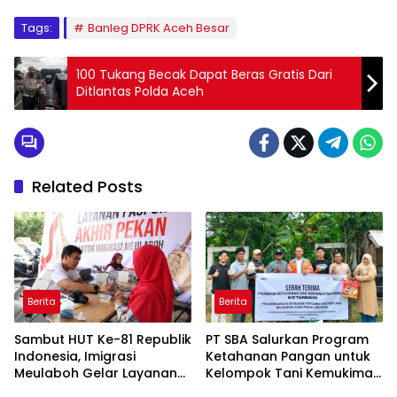
Tags:
Banleg DPRK Aceh Besar
100 Tukang Becak Dapat Beras Gratis Dari
Ditlantas Polda Aceh
Related Posts
Berita
Berita
Sambut HUT Ke-81 Republik
PT SBA Salurkan Program
Indonesia, Imigrasi
Ketahanan Pangan untuk
Meulaboh Gelar Layanan
Kelompok Tani Kemukiman
Paspor Akhir Pekan
Lhoknga