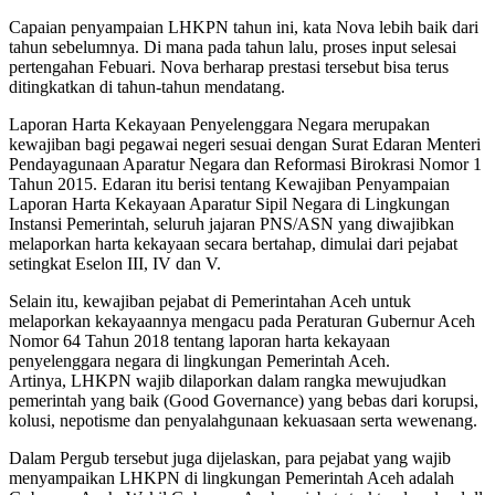
Capaian penyampaian LHKPN tahun ini, kata Nova lebih baik dari
tahun sebelumnya. Di mana pada tahun lalu, proses input selesai
pertengahan Febuari. Nova berharap prestasi tersebut bisa terus
ditingkatkan di tahun-tahun mendatang.
Laporan Harta Kekayaan Penyelenggara Negara merupakan
kewajiban bagi pegawai negeri sesuai dengan Surat Edaran Menteri
Pendayagunaan Aparatur Negara dan Reformasi Birokrasi Nomor 1
Tahun 2015. Edaran itu berisi tentang Kewajiban Penyampaian
Laporan Harta Kekayaan Aparatur Sipil Negara di Lingkungan
Instansi Pemerintah, seluruh jajaran PNS/ASN yang diwajibkan
melaporkan harta kekayaan secara bertahap, dimulai dari pejabat
setingkat Eselon III, IV dan V.
Selain itu, kewajiban pejabat di Pemerintahan Aceh untuk
melaporkan kekayaannya mengacu pada Peraturan Gubernur Aceh
Nomor 64 Tahun 2018 tentang laporan harta kekayaan
penyelenggara negara di lingkungan Pemerintah Aceh.
Artinya, LHKPN wajib dilaporkan dalam rangka mewujudkan
pemerintah yang baik (Good Governance) yang bebas dari korupsi,
kolusi, nepotisme dan penyalahgunaan kekuasaan serta wewenang.
Dalam Pergub tersebut juga dijelaskan, para pejabat yang wajib
menyampaikan LHKPN di lingkungan Pemerintah Aceh adalah