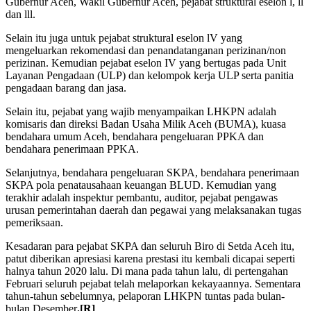
Gubernur Aceh, Wakil Gubernur Aceh, pejabat struktural eselon l, ll
dan lll.
Selain itu juga untuk pejabat struktural eselon lV yang
mengeluarkan rekomendasi dan penandatanganan perizinan/non
perizinan. Kemudian pejabat eselon IV yang bertugas pada Unit
Layanan Pengadaan (ULP) dan kelompok kerja ULP serta panitia
pengadaan barang dan jasa.
Selain itu, pejabat yang wajib menyampaikan LHKPN adalah
komisaris dan direksi Badan Usaha Milik Aceh (BUMA), kuasa
bendahara umum Aceh, bendahara pengeluaran PPKA dan
bendahara penerimaan PPKA.
Selanjutnya, bendahara pengeluaran SKPA, bendahara penerimaan
SKPA pola penatausahaan keuangan BLUD. Kemudian yang
terakhir adalah inspektur pembantu, auditor, pejabat pengawas
urusan pemerintahan daerah dan pegawai yang melaksanakan tugas
pemeriksaan.
Kesadaran para pejabat SKPA dan seluruh Biro di Setda Aceh itu,
patut diberikan apresiasi karena prestasi itu kembali dicapai seperti
halnya tahun 2020 lalu. Di mana pada tahun lalu, di pertengahan
Februari seluruh pejabat telah melaporkan kekayaannya. Sementara
tahun-tahun sebelumnya, pelaporan LHKPN tuntas pada bulan-
bulan Desember
.[R]