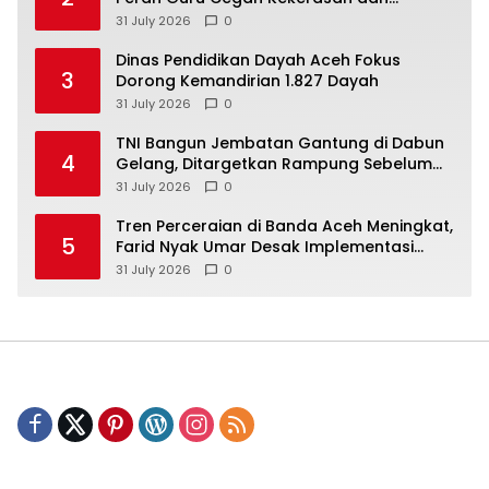
Perundungan di Lingkungan Santri
31 July 2026
0
Dinas Pendidikan Dayah Aceh Fokus
3
Dorong Kemandirian 1.827 Dayah
31 July 2026
0
TNI Bangun Jembatan Gantung di Dabun
4
Gelang, Ditargetkan Rampung Sebelum
HUT ke-81 RI
31 July 2026
0
Tren Perceraian di Banda Aceh Meningkat,
5
Farid Nyak Umar Desak Implementasi
Qanun Ketahanan Keluarga
31 July 2026
0