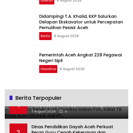
Daerah
6 August 2026
Didampingi T.A. Khalid, KKP Salurkan
Delapan Ekskavator untuk Percepatan
Pemulihan Pesisir Aceh
Berita
6 August 2026
Pemerintah Aceh Angkat 228 Pegawai
Negeri Sipil
Headline
6 August 2026
Berita Terpopuler
Kapolresta Banda Aceh Diperiksa Mabes
1
Polri, Kabid TIK Polda Aceh Ditunjuk Jadi
Plt.
7 August 2026
0
Dinas Pendidikan Dayah Aceh Perkuat
2
Peran Guru Cegah Kekerasan dan