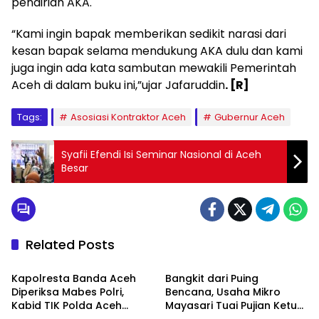
pendirian AKA.
“Kami ingin bapak memberikan sedikit narasi dari
kesan bapak selama mendukung AKA dulu dan kami
juga ingin ada kata sambutan mewakili Pemerintah
Aceh di dalam buku ini,”ujar Jafaruddin
. [R]
Tags:
Asosiasi Kontraktor Aceh
Gubernur Aceh
Syafii Efendi Isi Seminar Nasional di Aceh
Besar
Related Posts
Berita
Berita
Kapolresta Banda Aceh
Bangkit dari Puing
Diperiksa Mabes Polri,
Bencana, Usaha Mikro
Kabid TIK Polda Aceh
Mayasari Tuai Pujian Ketua
Ekonomi
Daerah