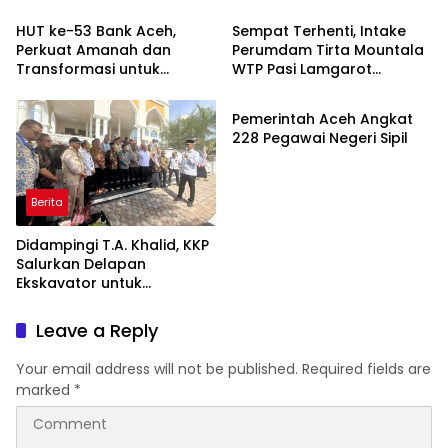
Ditunjuk Jadi Plt.
Satgas PRR Aceh
HUT ke-53 Bank Aceh,
Sempat Terhenti, Intake
Perkuat Amanah dan
Perumdam Tirta Mountala
Transformasi untuk
WTP Pasi Lamgarot
Headline
Kemajuan Ekonomi Aceh
Kembali Normal
Pemerintah Aceh Angkat
228 Pegawai Negeri Sipil
Berita
Didampingi T.A. Khalid, KKP
Salurkan Delapan
Ekskavator untuk
Percepatan Pemulihan
Pesisir Aceh
Leave a Reply
Your email address will not be published.
Required fields are
marked
*