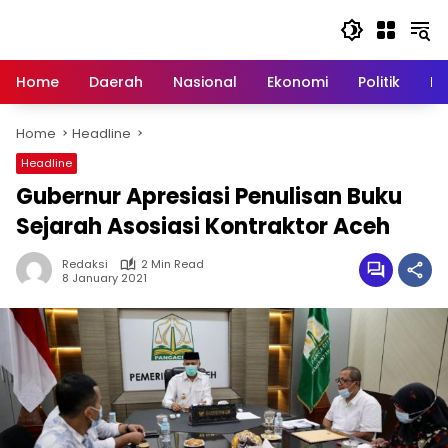
Skip
to
content
Home
Daerah
Nasional
Ekonomi
Politik
H
Home
Headline
Headline
Gubernur Apresiasi Penulisan Buku
Sejarah Asosiasi Kontraktor Aceh
Redaksi
2 Min Read
8 January 2021