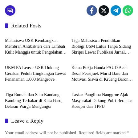
Related Posts
Headline
Headline
Mahasiswa USK Kembangkan
Tiga Mahasiswa Pendidikan
Membran Antibakteri dari Limbah
Biologi USM Lulus Tanpa Sidang
Kulit Manggis untuk Pengolahan
Skripsi Lewat Publikasi Jurnal
Headline
Headline
Air
Sinta 2
UKM PA Leuser USK Dukung
Ketua Pokja Bunda PAUD Aceh
Gerakan Peduli Lingkungan Lewat
Besar Peusijuek Murid Baru dan
Penanaman 1.000 Mangrove
Motivasi Siswa di Krueng Barona
Headline
Headline
Jaya
Tiga Rumah dan Satu Kandang
Laskar Panglima Nanggroe Ajak
Kambing Terbakar di Kuta Baro,
Masyarakat Dukung Polri Berantas
Belasan Warga Mengungsi
Korupsi dan TPPU
Leave a Reply
Your email address will not be published.
Required fields are marked
*