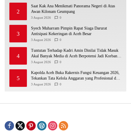
Saat Kak Ana Menikmati Panorama Negeri di Atas
2
Awan Kilonam Geumpang
3 August 2026
0
Syech Muharram Pimpin Rapat Siaga Darurat
3
Antisipasi Kekeringan di Aceh Besar
3 August 2026
0
Tuntutan Terhadap Kadri Amin Dinilai Tidak Masuk
4
Akal Banyak Media di Aceh Berpotensi Jadi Korban
Selanjutnya
3 August 2026
0
Kapolda Aceh Buka Rakernis Fungsi Keuangan 2026,
5
Tekankan Tata Kelola Anggaran yang Profesional dan
Akuntabel
3 August 2026
0