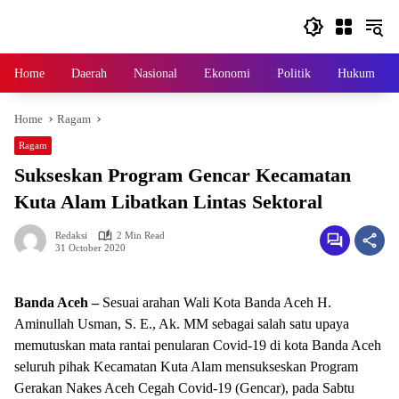
Skip
to
content
Home
Daerah
Nasional
Ekonomi
Politik
Hukum
Home
Ragam
Ragam
Sukseskan Program Gencar Kecamatan
Kuta Alam Libatkan Lintas Sektoral
Redaksi
2 Min Read
31 October 2020
Banda Aceh –
Sesuai arahan Wali Kota Banda Aceh H.
Aminullah Usman, S. E., Ak. MM sebagai salah satu upaya
memutuskan mata rantai penularan Covid-19 di kota Banda Aceh
seluruh pihak Kecamatan Kuta Alam mensukseskan Program
Gerakan Nakes Aceh Cegah Covid-19 (Gencar), pada Sabtu