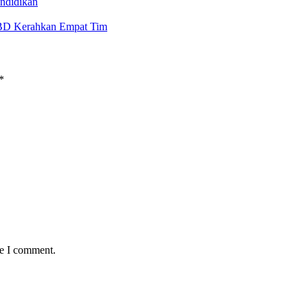
ndidikan
BD Kerahkan Empat Tim
*
me I comment.