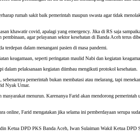
berharap rumah sakit baik pemerintah maupun swasta agar tidak meno
asan khawatir covid, apalagi yang emergency. Jika di RS saja sampaik
mbinaan, agar pelayanan sektor kesehatan di Banda Aceh terus dibe
ada terdepan dalam menangani pasien di masa pandemi.
atan keagamaan, seperti peringatan maulid Nabi dan kegiatan keagama
pi dalam pelaksanaan kegiatan diimbau mengikuti protokol kesehatan.
, sebenarnya pemerintah bukan membatasi atau melarang, tapi meneka
arid Nyak Umar.
n masyarakat menurun. Karenanya Farid akan mendorong pemerintah 
ra online, Farid mengatakan jika selama ini pemberdayaan serupa suda
bidin Ketua DPD PKS Banda Aceh, Iwan Sulaiman Wakil Ketua DPD S