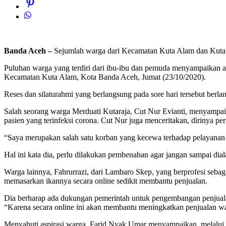
Banda Aceh –
Sejumlah warga dari Kecamatan Kuta Alam dan Kuta
Puluhan warga yang terdiri dari ibu-ibu dan pemuda menyampaikan as
Kecamatan Kuta Alam, Kota Banda Aceh, Jumat (23/10/2020).
Reses dan silaturahmi yang berlangsung pada sore hari tersebut ber
Salah seorang warga Merduati Kutaraja, Cut Nur Evianti, menyampa
pasien yang terinfeksi corona. Cut Nur juga menceritakan, dirinya 
“Saya merupakan salah satu korban yang kecewa terhadap pelayanan r
Hal ini kata dia, perlu dilakukan pembenahan agar jangan sampai dia
Warga lainnya, Fahrurrazi, dari Lambaro Skep, yang berprofesi seba
memasarkan ikannya secara online sedikit membantu penjualan.
Dia berharap ada dukungan pemerintah untuk pengembangan penjualan
“Karena secara online ini akan membantu meningkatkan penjualan wa
Menyahuti aspirasi warga, Farid Nyak Umar menyampaikan, melalui r