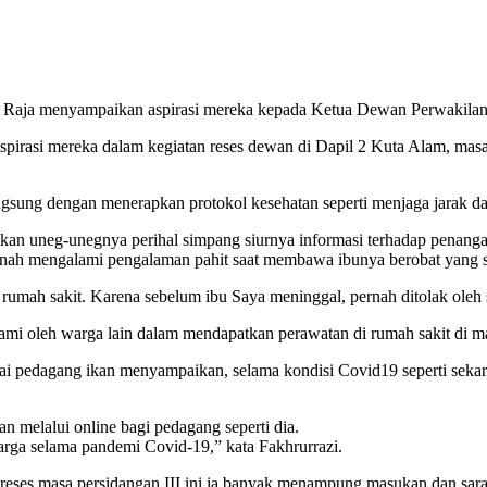
 Raja menyampaikan aspirasi mereka kepada Ketua Dewan Perwakila
pirasi mereka dalam kegiatan reses dewan di Dapil 2 Kuta Alam, masa
langsung dengan menerapkan protokol kesehatan seperti menjaga jarak 
ikan uneg-unegnya perihal simpang siurnya informasi terhadap penan
pernah mengalami pengalaman pahit saat membawa ibunya berobat yang s
umah sakit. Karena sebelum ibu Saya meninggal, pernah ditolak oleh 
lami oleh warga lain dalam mendapatkan perawatan di rumah sakit di m
gai pedagang ikan menyampaikan, selama kondisi Covid19 seperti seka
 melalui online bagi pedagang seperti dia.
rga selama pandemi Covid-19,” kata Fakhrurrazi.
eses masa persidangan III ini ia banyak menampung masukan dan saran