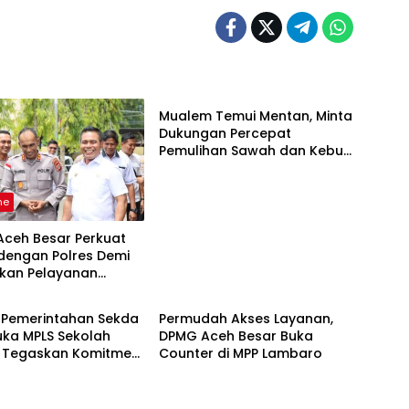
Headline
Mualem Temui Mentan, Minta
Dukungan Percepat
Pemulihan Sawah dan Kebun
Terdampak Bencana di Aceh
ne
Aceh Besar Perkuat
 dengan Polres Demi
tkan Pelayanan
ne
Headline
akat
n Pemerintahan Sekda
Permudah Akses Layanan,
uka MPLS Sekolah
DPMG Aceh Besar Buka
, Tegaskan Komitmen
Counter di MPP Lambaro
 Akses Pendidikan
itas