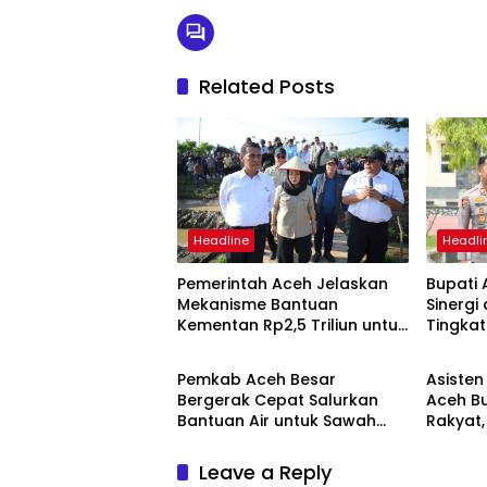
Related Posts
Headline
Headli
Pemerintah Aceh Jelaskan
Bupati 
Mekanisme Bantuan
Sinergi
Kementan Rp2,5 Triliun untuk
Tingka
Headline
Headli
Pemulihan Sawah dan Kebun
Masyar
Pemkab Aceh Besar
Asiste
Bergerak Cepat Salurkan
Aceh B
Bantuan Air untuk Sawah
Rakyat
Terdampak Kekeringan
Perluas
Berkual
Leave a Reply