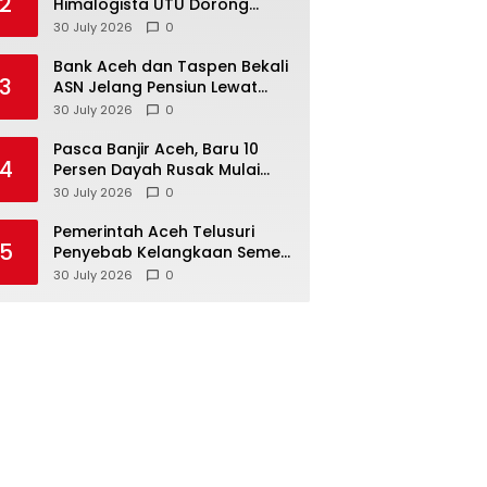
2
Himalogista UTU Dorong
Kuala Trang Jadi Pionir Desa
30 July 2026
0
Eduwisata “Zero Waste” di
Aceh
Bank Aceh dan Taspen Bekali
3
ASN Jelang Pensiun Lewat
Sosialisasi Hak, Kewajiban,
30 July 2026
0
dan Wirausaha
Pasca Banjir Aceh, Baru 10
4
Persen Dayah Rusak Mulai
Diperbaiki
30 July 2026
0
Pemerintah Aceh Telusuri
5
Penyebab Kelangkaan Semen
dan BBM, Libatkan Polda Aceh
30 July 2026
0