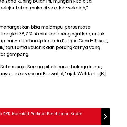
ke zona kuning bulan ini, mungkin kita bisa
lajar tatap muka di sekolah-sekolah,”
menargetkan bisa melampui persentase
i angka 78,7 %. Aminullah mengingatkan, untuk
up hanya berharap kepada Satgas Covid-19 saja,
hak, terutama keuchik dan perangkatnya yang
kat gampong.
 Satgas saja. Semua pihak harus bekerja keras,
nnya prokes sesuai Perwal 51,” ajak Wali Kota
.[R]
k PKK, Nurmiati: Perkuat Pembinaan Kader