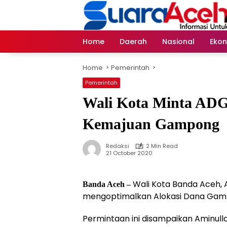
Skip
to
content
Home
Daerah
Nasional
Eko
Home
Pemerintah
Pemerintah
Wali Kota Minta ADG
Kemajuan Gampong
Redaksi
2 Min Read
21 October 2020
Wali Kota Banda Aceh, 
Banda Aceh –
mengoptimalkan Alokasi Dana Gam
Permintaan ini disampaikan Aminull