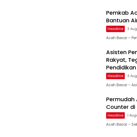
Pemkab Ace
Bantuan Ai
Headline
3 Aug
Aceh Besar – Pe
Asisten Pe
Rakyat, Te
Pendidikan
Headline
3 Aug
Aceh Besar – As
Permudah 
Counter d
Headline
1 Aug
Aceh Besar – S