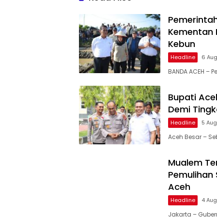
Pemerinta
Kementan R
Kebun
Headline
6 Au
BANDA ACEH – Pe
Bupati Ace
Demi Ting
Headline
5 Aug
Aceh Besar – S
Mualem Te
Pemulihan
Aceh
Headline
4 Aug
Jakarta – Guber