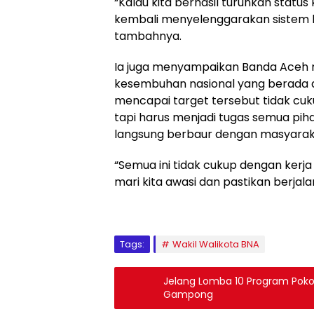
“Kalau kita berhasil turunkan status 
kembali menyelenggarakan sistem be
tambahnya.
Ia juga menyampaikan Banda Aceh 
kesembuhan nasional yang berada d
mencapai target tersebut tidak cuk
tapi harus menjadi tugas semua pi
langsung berbaur dengan masyara
“Semua ini tidak cukup dengan kerja
mari kita awasi dan pastikan berjala
Tags:
Wakil Walikota BNA
Jelang Lomba 10 Program Poko
Gampong