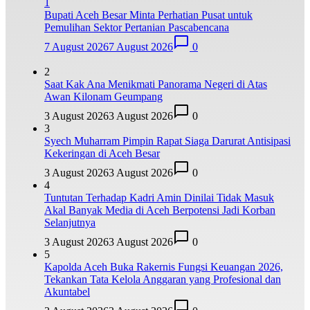
1
Bupati Aceh Besar Minta Perhatian Pusat untuk
Pemulihan Sektor Pertanian Pascabencana
7 August 2026
7 August 2026
0
2
Saat Kak Ana Menikmati Panorama Negeri di Atas
Awan Kilonam Geumpang
3 August 2026
3 August 2026
0
3
Syech Muharram Pimpin Rapat Siaga Darurat Antisipasi
Kekeringan di Aceh Besar
3 August 2026
3 August 2026
0
4
Tuntutan Terhadap Kadri Amin Dinilai Tidak Masuk
Akal Banyak Media di Aceh Berpotensi Jadi Korban
Selanjutnya
3 August 2026
3 August 2026
0
5
Kapolda Aceh Buka Rakernis Fungsi Keuangan 2026,
Tekankan Tata Kelola Anggaran yang Profesional dan
Akuntabel