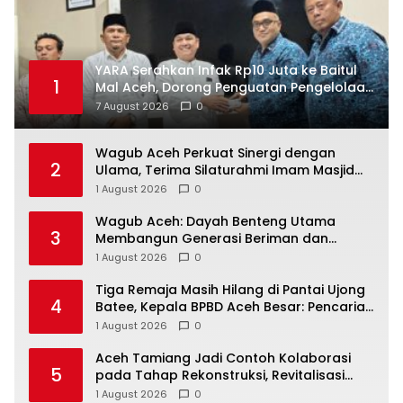
YARA Serahkan Infak Rp10 Juta ke Baitul
1
Mal Aceh, Dorong Penguatan Pengelolaan
ZIS yang Amanah
7 August 2026
0
Wagub Aceh Perkuat Sinergi dengan
2
Ulama, Terima Silaturahmi Imam Masjid
Raya Baiturrahman
1 August 2026
0
Wagub Aceh: Dayah Benteng Utama
3
Membangun Generasi Beriman dan
Berakhlak
1 August 2026
0
Tiga Remaja Masih Hilang di Pantai Ujong
4
Batee, Kepala BPBD Aceh Besar: Pencarian
Terus Dimaksimalkan
1 August 2026
0
Aceh Tamiang Jadi Contoh Kolaborasi
5
pada Tahap Rekonstruksi, Revitalisasi
Sekolah Dipercepat Libatkan Masyarakat
1 August 2026
0