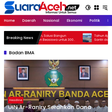
Skip
to
content
Home
Daerah
Nasional
Ekonomi
Politik
H
Bangun SDM Aceh, Solusi Bangun
Tahun Ajaran Baru,
Breaking News
Andalas Salurkan Beasiswa untuk 300
Santri dan Perkuat K
Pelajar dan Mahasiswa
Badan BMA
Headline
UIN Ar-Raniry Serahkan Dana