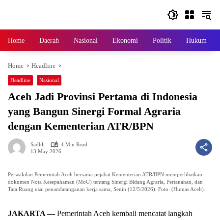
Skip
to
content
Home
Daerah
Nasional
Ekonomi
Politik
Hukum
Home
Headline
Headline
Nasional
Aceh Jadi Provinsi Pertama di Indonesia
yang Bangun Sinergi Formal Agraria
dengan Kementerian ATR/BPN
Sadhli
4 Min Read
13 May 2026
Perwakilan Pemerintah Aceh bersama pejabat Kementerian ATR/BPN memperlihatkan
dokumen Nota Kesepahaman (MoU) tentang Sinergi Bidang Agraria, Pertanahan, dan
Tata Ruang usai penandatanganan kerja sama, Senin (12/5/2026). Foto: (Humas Aceh).
JAKARTA —
Pemerintah Aceh kembali mencatat langkah