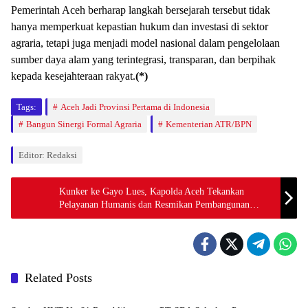
Pemerintah Aceh berharap langkah bersejarah tersebut tidak
hanya memperkuat kepastian hukum dan investasi di sektor
agraria, tetapi juga menjadi model nasional dalam pengelolaan
sumber daya alam yang terintegrasi, transparan, dan berpihak
kepada kesejahteraan rakyat.
(*)
Tags:
Aceh Jadi Provinsi Pertama di Indonesia
Bangun Sinergi Formal Agraria
Kementerian ATR/BPN
Editor: Redaksi
Kunker ke Gayo Lues, Kapolda Aceh Tekankan
Pelayanan Humanis dan Resmikan Pembangunan
Polsek Dabun Gelang
Related Posts
Berita
Berita