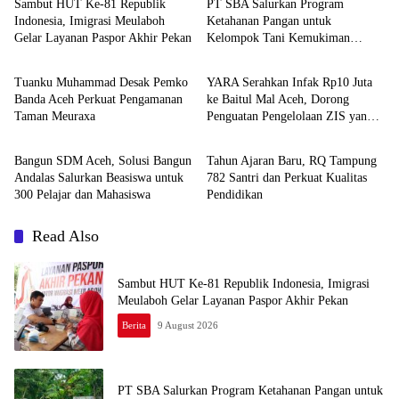
Sambut HUT Ke-81 Republik
PT SBA Salurkan Program
Indonesia, Imigrasi Meulaboh
Ketahanan Pangan untuk
Gelar Layanan Paspor Akhir Pekan
Kelompok Tani Kemukiman
Headline
Berita
Lhoknga
Tuanku Muhammad Desak Pemko
YARA Serahkan Infak Rp10 Juta
Banda Aceh Perkuat Pengamanan
ke Baitul Mal Aceh, Dorong
Taman Meuraxa
Penguatan Pengelolaan ZIS yang
Berita
Berita
Amanah
Bangun SDM Aceh, Solusi Bangun
Tahun Ajaran Baru, RQ Tampung
Andalas Salurkan Beasiswa untuk
782 Santri dan Perkuat Kualitas
300 Pelajar dan Mahasiswa
Pendidikan
Read Also
Sambut HUT Ke-81 Republik Indonesia, Imigrasi
Meulaboh Gelar Layanan Paspor Akhir Pekan
Berita
9 August 2026
PT SBA Salurkan Program Ketahanan Pangan untuk