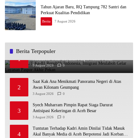
Tahun Ajaran Baru, RQ Tampung 782 Santri dan
Perkuat Kualitas Pendidikan
Berita
7 August 2026
Berita Terpopuler
Sambut HUT Ke-81 Republik Indonesia, Imigrasi
1
Meulaboh Gelar Layanan Paspor Akhir Pekan
9 August 2026
0
Saat Kak Ana Menikmati Panorama Negeri di Atas
2
Awan Kilonam Geumpang
3 August 2026
0
Syech Muharram Pimpin Rapat Siaga Darurat
3
Antisipasi Kekeringan di Aceh Besar
3 August 2026
0
Tuntutan Terhadap Kadri Amin Dinilai Tidak Masuk
4
Akal Banyak Media di Aceh Berpotensi Jadi Korban