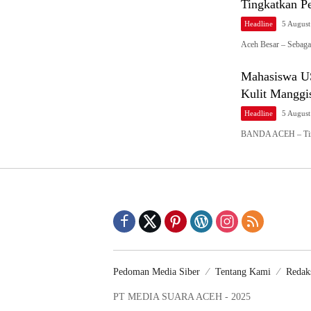
Tingkatkan P
Headline
5 Augus
Aceh Besar – Sebaga
Mahasiswa U
Kulit Manggi
Headline
5 Augus
BANDA ACEH – Tim 
Pedoman Media Siber
Tentang Kami
Redak
PT MEDIA SUARA ACEH - 2025