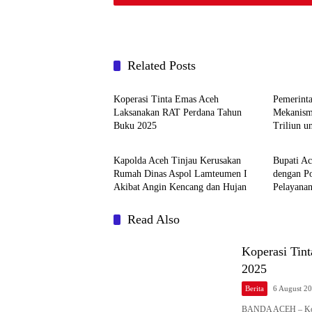
Related Posts
Berita
Headlin
Koperasi Tinta Emas Aceh
Pemerinta
Laksanakan RAT Perdana Tahun
Mekanism
Buku 2025
Triliun 
Berita
Headlin
Kebun
Kapolda Aceh Tinjau Kerusakan
Bupati Ac
Rumah Dinas Aspol Lamteumen I
dengan P
Akibat Angin Kencang dan Hujan
Pelayana
Read Also
Koperasi Tin
2025
Berita
6 August 2
BANDA ACEH – Kop