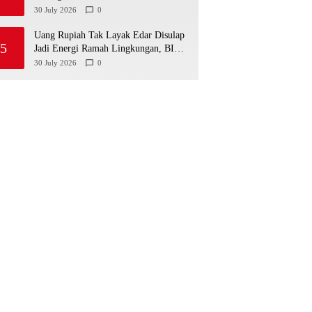
Libatkan Polda Aceh
30 July 2026
0
Uang Rupiah Tak Layak Edar Disulap
5
Jadi Energi Ramah Lingkungan, BI
dan Solusi Bangun Andalas
30 July 2026
0
Berkolaborasi di Aceh