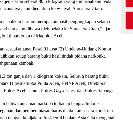
a jenis sabu seberat 80,5 kilogram yang dimusnahkan pada
 rencananya akan diedarkan ke wilayah Sumatera Utara.
a musnahkan hari ini merupakan hasil pengungkapan selama
ailand dan akan dibawa oleh pelaku ke Sumatera Utara,” ujar
 bukti narkotika di Mapolda Aceh.
ukan sesuai amanat Pasal 91 ayat (2) Undang-Undang Nomor
ibkan setiap barang bukti hasil tindak pidana narkotika
ahgunaan kembali.
,3 ton ganja dan 1 kilogram kokain. Seluruh barang bukti
ntara Ditresnarkoba Polda Aceh, BNNP Aceh, Direktorat
h, Polres Aceh Timur, Polres Gayo Lues, dan Polres Sabang.
an bahwa ancaman narkoba terhadap bangsa Indonesia
cegahan dan pemberantasan harus dilakukan secara konsisten
jalan dengan kebijakan Presiden RI dalam Asta Cita mengenai