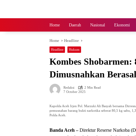
Skip
to
content
Home
Daerah
Nasional
Ekonomi
Home
Headline
Headline
Hukum
Kombes Shobarmen: 8
Dimusnahkan Berasal
Redaksi
2 Min Read
7 October 2025
Kapolda Aceh Irjen Pol. Marzuki Ali Basyah bersama Dirre
pemusnahan barang bukti narkotika seberat 80,5 kg sabu, 1,
Polda Aceh.
Banda Aceh –
Direktur Reserse Narkoba (D