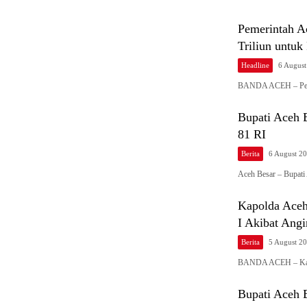
Pemerintah A
Triliun untu
Headline
6 Augus
BANDA ACEH – Pemer
Bupati Aceh 
81 RI
Berita
6 August 2
Aceh Besar – Bupat
Kapolda Aceh
I Akibat Ang
Berita
5 August 2
BANDA ACEH – Kapo
Bupati Aceh 