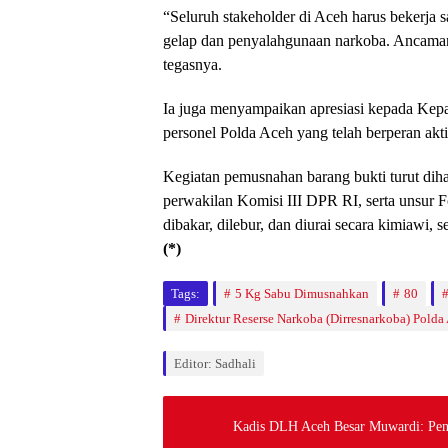
“Seluruh stakeholder di Aceh harus bekerja
gelap dan penyalahgunaan narkoba. Ancaman 
tegasnya.
Ia juga menyampaikan apresiasi kepada Kepa
personel Polda Aceh yang telah berperan akt
Kegiatan pemusnahan barang bukti turut diha
perwakilan Komisi III DPR RI, serta unsur 
dibakar, dilebur, dan diurai secara kimiawi,
(*)
Tags:
5 Kg Sabu Dimusnahkan
80
Direktur Reserse Narkoba (Dirresnarkoba) Polda
Editor: Sadhali
Kadis DLH Aceh Besar Muwardi: Pe