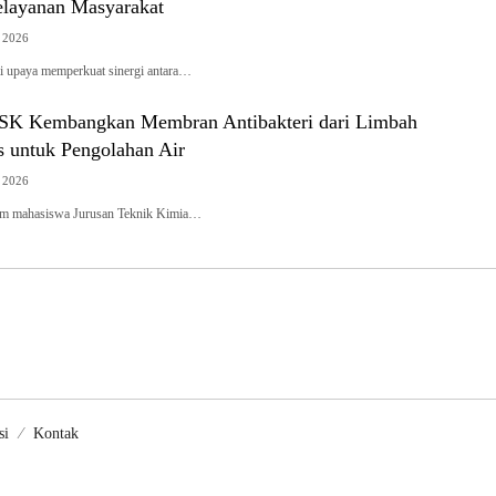
elayanan Masyarakat
t 2026
i upaya memperkuat sinergi antara…
SK Kembangkan Membran Antibakteri dari Limbah
s untuk Pengolahan Air
t 2026
mahasiswa Jurusan Teknik Kimia…
si
Kontak