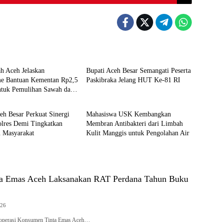
e
Berita
h Aceh Jelaskan
Bupati Aceh Besar Semangati Peserta
e Bantuan Kementan Rp2,5
Paskibraka Jelang HUT Ke-81 RI
untuk Pemulihan Sawah dan
e
Headline
eh Besar Perkuat Sinergi
Mahasiswa USK Kembangkan
olres Demi Tingkatkan
Membran Antibakteri dari Limbah
n Masyarakat
Kulit Manggis untuk Pengolahan Air
ta Emas Aceh Laksanakan RAT Perdana Tahun Buku
026
erasi Konsumen Tinta Emas Aceh…