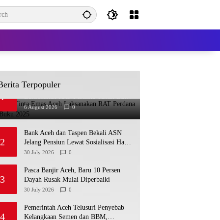
Berita Terpopuler
Koperasi Tinta Emas Aceh
1
Laksanakan RAT Perdana Tahun Buku
2025
6 August 2026
0
Bank Aceh dan Taspen Bekali ASN
2
Jelang Pensiun Lewat Sosialisasi Hak,
Kewajiban, dan Wirausaha
30 July 2026
0
Pasca Banjir Aceh, Baru 10 Persen
3
Dayah Rusak Mulai Diperbaiki
30 July 2026
0
Pemerintah Aceh Telusuri Penyebab
4
Kelangkaan Semen dan BBM,