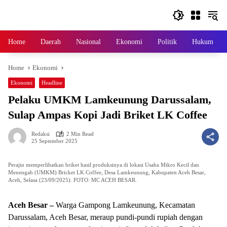
Skip
to
content
Home
Daerah
Nasional
Ekonomi
Politik
Hukum
Home
Ekonomi
Ekonomi
Headline
Pelaku UMKM Lamkeunung Darussalam,
Sulap Ampas Kopi Jadi Briket LK Coffee
Redaksi
2 Min Read
25 September 2025
Perajin memperlihatkan briket hasil produksinya di lokasi Usaha Mikro Kecil dan
Menengah (UMKM) Bricket LK Coffee, Desa Lamkeunung, Kabupaten Aceh Besar,
Aceh, Selasa (23/09/2025). FOTO: MC ACEH BESAR.
Aceh Besar –
Warga Gampong Lamkeunung, Kecamatan
Darussalam, Aceh Besar, meraup pundi-pundi rupiah dengan