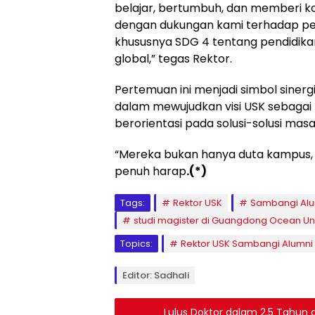
belajar, bertumbuh, dan memberi kont
dengan dukungan kami terhadap pe
khususnya SDG 4 tentang pendidika
global,” tegas Rektor.
Pertemuan ini menjadi simbol sinergi 
dalam mewujudkan visi USK sebagai 
berorientasi pada solusi-solusi mas
“Mereka bukan hanya duta kampus, t
penuh harap
.(*)
Tags:
Rektor USK
Sambangi Alu
studi magister di Guangdong Ocean Un
Topics:
Rektor USK Sambangi Alumni 
Editor: Sadhali
Lulus Doktor dalam 2,5 Tahun d