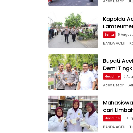
Aceh Besar – Bu
Kapolda Ac
Lamteumen 
Berita
5 Augus
BANDA ACEH – Ka
Bupati Ace
Demi Ting
Headline
5 Aug
Aceh Besar – S
Mahasiswa
dari Limba
Headline
5 Aug
BANDA ACEH – T