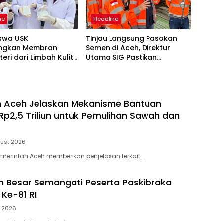
ne
Headline
swa USK
Tinjau Langsung Pasokan
ngkan Membran
Semen di Aceh, Direktur
teri dari Limbah Kulit
Utama SIG Pastikan
s untuk Pengolahan
Distribusi Berjalan Normal
h Aceh Jelaskan Mekanisme Bantuan
p2,5 Triliun untuk Pemulihan Sawah dan
gust 2026
merintah Aceh memberikan penjelasan terkait…
h Besar Semangati Peserta Paskibraka
 Ke-81 RI
t 2026