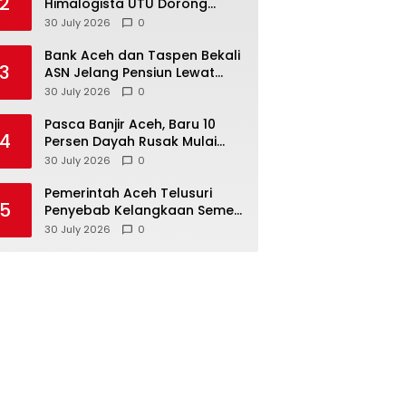
2
Himalogista UTU Dorong
Kuala Trang Jadi Pionir Desa
30 July 2026
0
Eduwisata “Zero Waste” di
Aceh
Bank Aceh dan Taspen Bekali
3
ASN Jelang Pensiun Lewat
Sosialisasi Hak, Kewajiban,
30 July 2026
0
dan Wirausaha
Pasca Banjir Aceh, Baru 10
4
Persen Dayah Rusak Mulai
Diperbaiki
30 July 2026
0
Pemerintah Aceh Telusuri
5
Penyebab Kelangkaan Semen
dan BBM, Libatkan Polda Aceh
30 July 2026
0