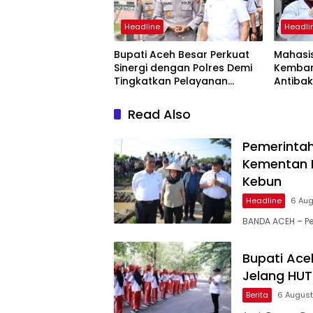
Headline
Headli
Bupati Aceh Besar Perkuat
Mahasi
Sinergi dengan Polres Demi
Kemba
Tingkatkan Pelayanan
Antibak
Masyarakat
Manggi
Air
Read Also
Pemerinta
Kementan R
Kebun
Headline
6 Au
BANDA ACEH – Pe
Bupati Ace
Jelang HUT
Berita
6 Augus