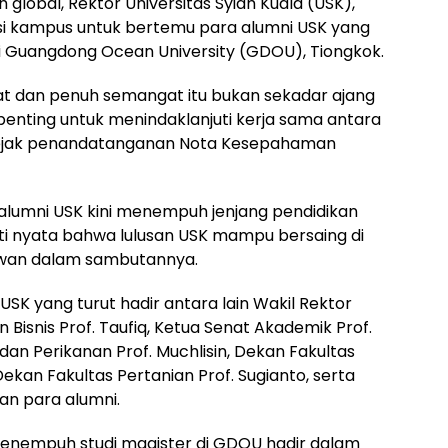
lobal, Rektor Universitas Syiah Kuala (USK),
si kampus untuk bertemu para alumni USK yang
 Guangdong Ocean University (GDOU), Tiongkok.
t dan penuh semangat itu bukan sekadar ajang
penting untuk menindaklanjuti kerja sama antara
sejak penandatanganan Nota Kesepahaman
alumni USK kini menempuh jenjang pendidikan
bukti nyata bahwa lulusan USK mampu bersaing di
Marwan dalam sambutannya.
USK yang turut hadir antara lain Wakil Rektor
Bisnis Prof. Taufiq, Ketua Senat Akademik Prof.
an Perikanan Prof. Muchlisin, Dekan Fakultas
kan Fakultas Pertanian Prof. Sugianto, serta
an para alumni.
menempuh studi magister di GDOU hadir dalam