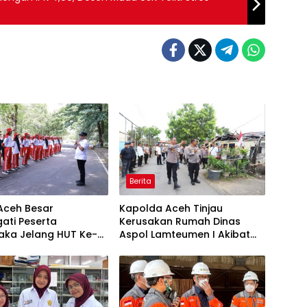
Berita
Aceh Besar
Kapolda Aceh Tinjau
ati Peserta
Kerusakan Rumah Dinas
aka Jelang HUT Ke-81
Aspol Lamteumen I Akibat
Angin Kencang dan Hujan