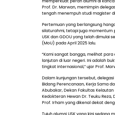
memperkuat peran alumni di kancah g
Prof. Dr. Marwan, memimpin delega
tengah menempuh studi magister di
Pertemuan yang berlangsung hanga
silaturahmi, tetapi juga momentum 
USK dan GDOU yang telah dimulai 
(MoU) pada April 2025 lalu.
“Kami sangat bangga, melihat para 
lanjutan di luar negeri. Ini adalah 
tingkat internasional,” ujar Prof. 
Dalam kunjungan tersebut, delegasi 
Bidang Perencanaan, Kerja Sama dan 
Abubakar, Dekan Fakultas Kelautan d
Kedokteran Hewan Dr. Teuku Reza, De
Prof. Irham yang dikenal dekat deng
Tujuh alumni USK yang kini sedang 