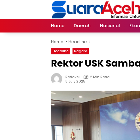
Skip
to
content
Home
Daerah
Nasional
Eko
Home
Headline
Headline
Ragam
Rektor USK Samba
Redaksi
2 Min Read
8 July 2025