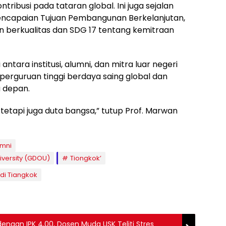
ribusi pada tataran global. Ini juga sejalan
ncapaian Tujuan Pembangunan Berkelanjutan,
n berkualitas dan SDG 17 tentang kemitraan
antara institusi, alumni, dan mitra luar negeri
perguruan tinggi berdaya saing global dan
a depan.
etapi juga duta bangsa,” tutup Prof. Marwan
mni
iversity (GDOU)
Tiongkok’
di Tiangkok
engan IPK 4,00, Dosen Muda USK Teliti Stres