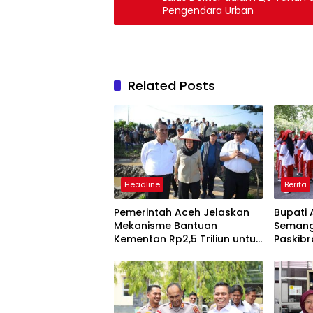
Pengendara Urban
Related Posts
Headline
Berita
Pemerintah Aceh Jelaskan
Bupati 
Mekanisme Bantuan
Semang
Kementan Rp2,5 Triliun untuk
Paskibr
Pemulihan Sawah dan Kebun
RI