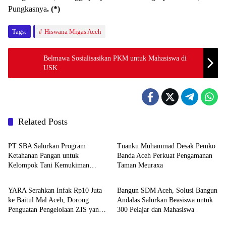
Pungkasnya
. (*)
Tags:
Hiswana Migas Aceh
Belmawa Sosialisasikan PKM untuk Mahasiswa di
USK
Related Posts
Berita
Headline
PT SBA Salurkan Program
Tuanku Muhammad Desak Pemko
Ketahanan Pangan untuk
Banda Aceh Perkuat Pengamanan
Kelompok Tani Kemukiman
Taman Meuraxa
Berita
Berita
Lhoknga
YARA Serahkan Infak Rp10 Juta
Bangun SDM Aceh, Solusi Bangun
ke Baitul Mal Aceh, Dorong
Andalas Salurkan Beasiswa untuk
Penguatan Pengelolaan ZIS yang
300 Pelajar dan Mahasiswa
Berita
Daerah
Amanah