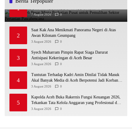
Berita Terpopuler
Bupati Aceh Besar Minta Perhatian Pusat untuk
1
Pemulihan Sektor Pertanian Pascabencana
7 August 2026
0
Saat Kak Ana Menikmati Panorama Negeri di Atas
2
Awan Kilonam Geumpang
3 August 2026
0
Syech Muharram Pimpin Rapat Siaga Darurat
3
Antisipasi Kekeringan di Aceh Besar
3 August 2026
0
Tuntutan Terhadap Kadri Amin Dinilai Tidak Masuk
4
Akal Banyak Media di Aceh Berpotensi Jadi Korban
Selanjutnya
3 August 2026
0
Kapolda Aceh Buka Rakernis Fungsi Keuangan 2026,
5
Tekankan Tata Kelola Anggaran yang Profesional dan
Akuntabel
3 August 2026
0