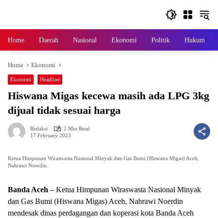
Skip
to
content
Home
Daerah
Nasional
Ekonomi
Politik
Hukum
Home
Ekonomi
Ekonomi
Headline
Hiswana Migas kecewa masih ada LPG 3kg
dijual tidak sesuai harga
Redaksi
2 Min Read
17 February 2023
Ketua Himpunan Wiraswasta Nasional Minyak dan Gas Bumi (Hiswana Migas) Aceh,
Nahrawi Noerdin.
Banda Aceh –
Ketua Himpunan Wiraswasta Nasional Minyak
dan Gas Bumi (Hiswana Migas) Aceh, Nahrawi Noerdin
mendesak dinas perdagangan dan koperasi kota Banda Aceh