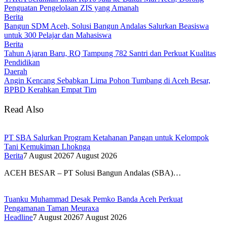
Penguatan Pengelolaan ZIS yang Amanah
Berita
Bangun SDM Aceh, Solusi Bangun Andalas Salurkan Beasiswa
untuk 300 Pelajar dan Mahasiswa
Berita
Tahun Ajaran Baru, RQ Tampung 782 Santri dan Perkuat Kualitas
Pendidikan
Daerah
Angin Kencang Sebabkan Lima Pohon Tumbang di Aceh Besar,
BPBD Kerahkan Empat Tim
Read Also
PT SBA Salurkan Program Ketahanan Pangan untuk Kelompok
Tani Kemukiman Lhoknga
Berita
7 August 2026
7 August 2026
ACEH BESAR – PT Solusi Bangun Andalas (SBA)…
Tuanku Muhammad Desak Pemko Banda Aceh Perkuat
Pengamanan Taman Meuraxa
Headline
7 August 2026
7 August 2026