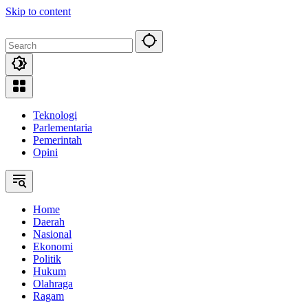
Skip to content
Teknologi
Parlementaria
Pemerintah
Opini
Home
Daerah
Nasional
Ekonomi
Politik
Hukum
Olahraga
Ragam