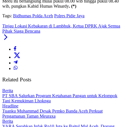
Meeu itu berlangsung mulai pukul 08.00 wib hingga pukul 08.40
wib, pungkas Kabid Humas Winardy
. (*)
Tags:
Bidhumas Polda Aceh
Polres Pidie Jaya
Tinjau Lokasi Kebakaran di Lambhuk, Ketua DPRK Ajak Semua
Pihak Siaga Bencana
Related Posts
Berita
PT SBA Salurkan Program Ketahanan Pangan untuk Kelompok
Tani Kemukiman Lhoknga
Headline
Tuanku Muhammad Desak Pemko Banda Aceh Perkuat
Pengamanan Taman Meuraxa
Berita
YARA Serahkan Infak Rp10 Juta ke Baitul Mal Aceh, Dorong