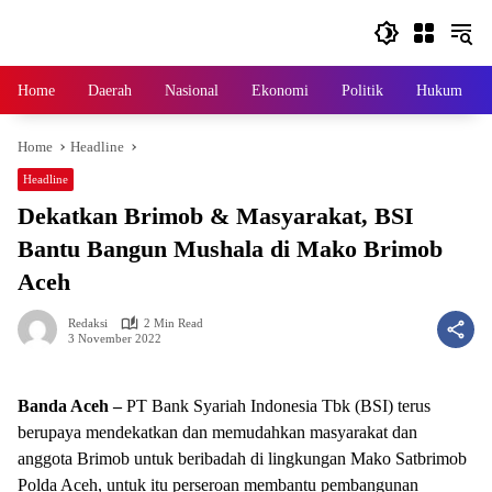
Skip
to
content
Home
Daerah
Nasional
Ekonomi
Politik
Hukum
Home
Headline
Headline
Dekatkan Brimob & Masyarakat, BSI
Bantu Bangun Mushala di Mako Brimob
Aceh
Redaksi
2 Min Read
3 November 2022
Banda Aceh –
PT Bank Syariah Indonesia Tbk (BSI) terus
berupaya mendekatkan dan memudahkan masyarakat dan
anggota Brimob untuk beribadah di lingkungan Mako Satbrimob
Polda Aceh, untuk itu perseroan membantu pembangunan