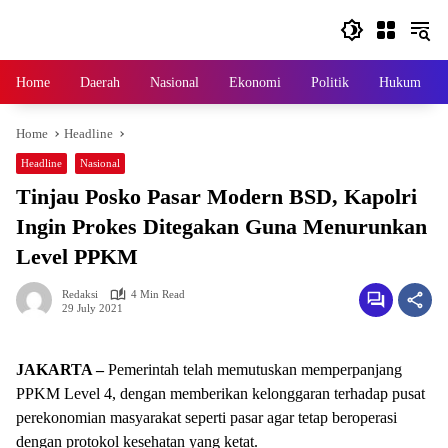
Skip
to
content
Home
Daerah
Nasional
Ekonomi
Politik
Hukum
Home
Headline
Headline
Nasional
Tinjau Posko Pasar Modern BSD, Kapolri
Ingin Prokes Ditegakan Guna Menurunkan
Level PPKM
Redaksi
4 Min Read
29 July 2021
JAKARTA –
Pemerintah telah memutuskan memperpanjang
PPKM Level 4, dengan memberikan kelonggaran terhadap pusat
perekonomian masyarakat seperti pasar agar tetap beroperasi
dengan protokol kesehatan yang ketat.