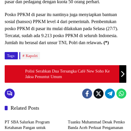
pasar dan pedagang dengan kuota 50 orang perhari.
Posko PPKM di pasar itu nantinya juga menyiapkan bantuan
sosial (bansos) PPKM level 4 dari pemerintah. Pembentukan
posko PPKM di pasar itu mulai dilakukan pada Selasa (27/7).
Tercatat, sudah ada 9.213 posko PPKM di seluruh Indonesia.
Jumlah itu berasal dari unsur TNI, Polri dan relawan
. (*)
Tags:
Kapolri
Polisi Serahkan Dua Tersangka Café New Soho Ke
Jaksa Penuntut Umum
Related Posts
Berita
Headline
PT SBA Salurkan Program
Tuanku Muhammad Desak Pemko
Ketahanan Pangan untuk
Banda Aceh Perkuat Pengamanan