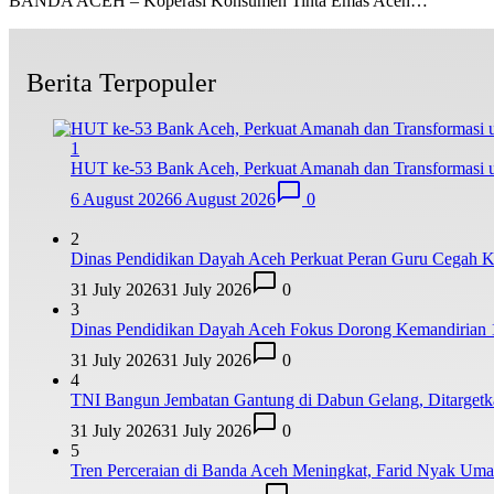
BANDA ACEH – Koperasi Konsumen Tinta Emas Aceh…
Berita Terpopuler
1
HUT ke-53 Bank Aceh, Perkuat Amanah dan Transformasi
6 August 2026
6 August 2026
0
2
Dinas Pendidikan Dayah Aceh Perkuat Peran Guru Cegah K
31 July 2026
31 July 2026
0
3
Dinas Pendidikan Dayah Aceh Fokus Dorong Kemandirian 
31 July 2026
31 July 2026
0
4
TNI Bangun Jembatan Gantung di Dabun Gelang, Ditarge
31 July 2026
31 July 2026
0
5
Tren Perceraian di Banda Aceh Meningkat, Farid Nyak Um