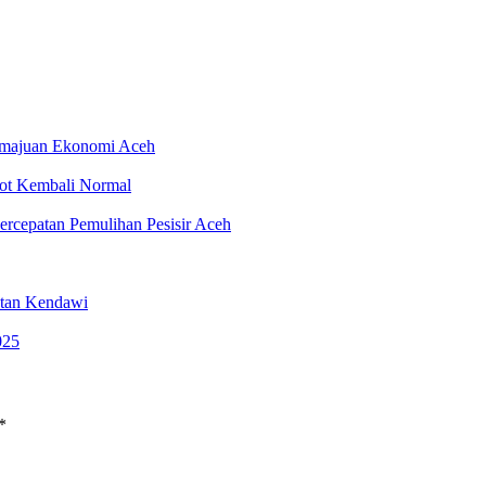
emajuan Ekonomi Aceh
rot Kembali Normal
rcepatan Pemulihan Pesisir Aceh
atan Kendawi
025
*