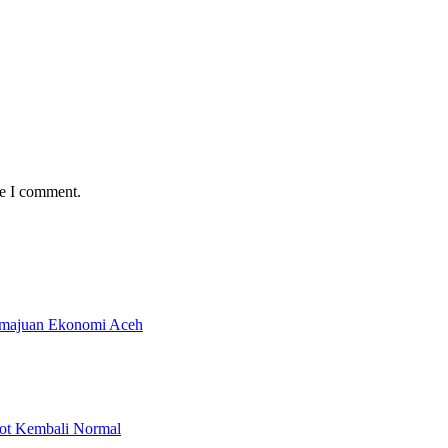
me I comment.
emajuan Ekonomi Aceh
rot Kembali Normal