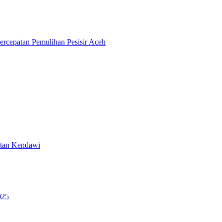
rcepatan Pemulihan Pesisir Aceh
atan Kendawi
025