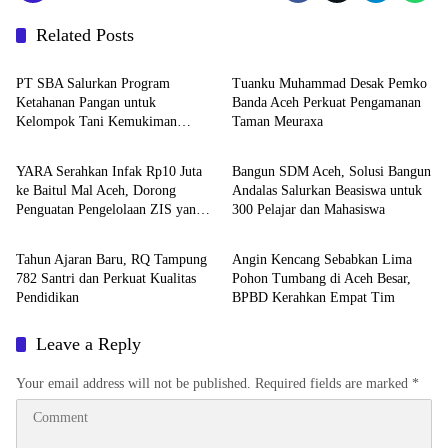
Related Posts
Berita
Headline
PT SBA Salurkan Program
Tuanku Muhammad Desak Pemko
Ketahanan Pangan untuk
Banda Aceh Perkuat Pengamanan
Kelompok Tani Kemukiman
Taman Meuraxa
Berita
Berita
Lhoknga
YARA Serahkan Infak Rp10 Juta
Bangun SDM Aceh, Solusi Bangun
ke Baitul Mal Aceh, Dorong
Andalas Salurkan Beasiswa untuk
Penguatan Pengelolaan ZIS yang
300 Pelajar dan Mahasiswa
Berita
Daerah
Amanah
Tahun Ajaran Baru, RQ Tampung
Angin Kencang Sebabkan Lima
782 Santri dan Perkuat Kualitas
Pohon Tumbang di Aceh Besar,
Pendidikan
BPBD Kerahkan Empat Tim
Leave a Reply
Your email address will not be published.
Required fields are marked
*