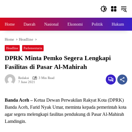
Skip
to
content
Home
Daerah
Nasional
Ekonomi
Politik
Hukum
Home
Headline
Headline
Parlementaria
DPRK Minta Pemko Segera Lengkapi
Fasilitas di Pasar Al-Mahirah
Redaksi
3 Min Read
7 June 2021
Banda Aceh –
Ketua Dewan Perwakilan Rakyat Kota (DPRK)
Banda Aceh, Farid Nyak Umar, meminta kepada pemerintah kota
agar segera melengkapi fasilitas pendukung di Pasar Al-Mahirah
Lamdingin.