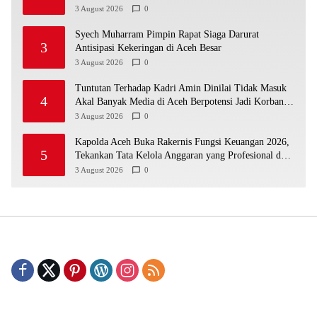
3 August 2026
0
Syech Muharram Pimpin Rapat Siaga Darurat
3
Antisipasi Kekeringan di Aceh Besar
3 August 2026
0
Tuntutan Terhadap Kadri Amin Dinilai Tidak Masuk
4
Akal Banyak Media di Aceh Berpotensi Jadi Korban
Selanjutnya
3 August 2026
0
Kapolda Aceh Buka Rakernis Fungsi Keuangan 2026,
5
Tekankan Tata Kelola Anggaran yang Profesional dan
Akuntabel
3 August 2026
0