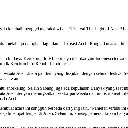
a kembali menggelar atraksi wisata *Festival The Light of Aceh* ber
ka melalui penampilan lagu dan tari kreasi Aceh. Rangkaian acara ini
dan budaya. Kemkominfo RI berupaya membangun Indonesia terkoneksi 
Publik Kemkominfo Republik Indonesia.
 wisata Aceh di era pandemi yang disajikan dengan sebuah festival Se
 wisatawan.
lui snorkeling. Selain Sabang juga ada kepulauan Banyak yang saat in
ta Aceh dengan meningkatkan sektor pariwisata dan industri kreatif d
asda Aceh.
embuat acara ini sungguh berbeda dari yang lain. ”Pameran virtual in
lajahi tempat-tempat di Aceh. Selain itu, konsep pameran bukan hanya 