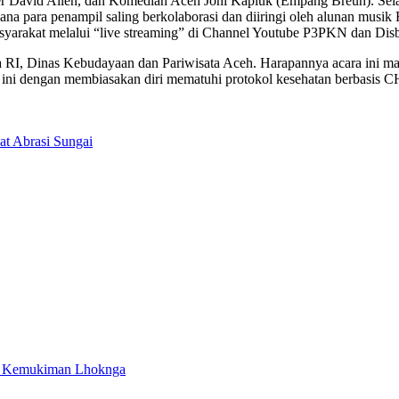
uber David Allen, dan Komedian Aceh Joni Kapluk (Empang Breuh). Sel
a para penampil saling berkolaborasi dan diiringi oleh alunan musik R
asyarakat melalui “live streaming” di Channel Youtube P3PKN dan Di
a RI, Dinas Kebudayaan dan Pariwisata Aceh. Harapannya acara ini m
u ini dengan membiasakan diri mematuhi protokol kesehatan berbasis 
t Abrasi Sungai
i Kemukiman Lhoknga