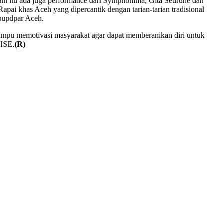
ain itu ada juga performance dari Symphonima, Gita Seurune dan
apai khas Aceh yang dipercantik dengan tarian-tarian tradisional
sbupdpar Aceh.
ampu memotivasi masyarakat agar dapat memberanikan diri untuk
CHSE.
(R)