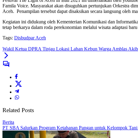
Festival The Light of Aceh In Bali 2021 ini dimeriahkan oleh yout
Famila Voice. Masyarakat akan disuguhkan pertunjukan Orkestra diman
Aceh. Penampilan tersebut dapat disaksikan secara langsung oleh m
Kegiatan ini didukung oleh Kementerian Komunikasi dan Informatik
tetap berkarya dalam roda perekonomian melalui wisata adaptasi bar
Tags:
Disbudpar Aceh
Wakil Ketua DPRA Tinjau Lokasi Lahan Kebun Warga Amblas Akiba
Related Posts
Berita
PT SBA Salurkan Program Ketahanan Pangan untuk Kelompok Tan