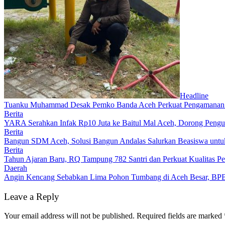
Headline
Tuanku Muhammad Desak Pemko Banda Aceh Perkuat Pengamanan
Berita
YARA Serahkan Infak Rp10 Juta ke Baitul Mal Aceh, Dorong Pengu
Berita
Bangun SDM Aceh, Solusi Bangun Andalas Salurkan Beasiswa untuk
Berita
Tahun Ajaran Baru, RQ Tampung 782 Santri dan Perkuat Kualitas Pe
Daerah
Angin Kencang Sebabkan Lima Pohon Tumbang di Aceh Besar, BP
Leave a Reply
Your email address will not be published.
Required fields are marked