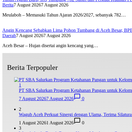
Berita
7 August 2026
7 August 2026
Meulaboh – Memasuki Tahun Ajaran 2026/2027, sebanyak 782…
Angin Kencang Sebabkan Lima Pohon Tumbang di Aceh Besar, BP
Daerah
7 August 2026
7 August 2026
Aceh Besar – Hujan disertai angin kencang yang…
Berita Terpopuler
1
PT SBA Salurkan Program Ketahanan Pangan untuk Kelo
7 August 2026
7 August 2026
0
2
Wagub Aceh Perkuat Sinergi dengan Ulama, Terima Silatur
1 August 2026
1 August 2026
0
3