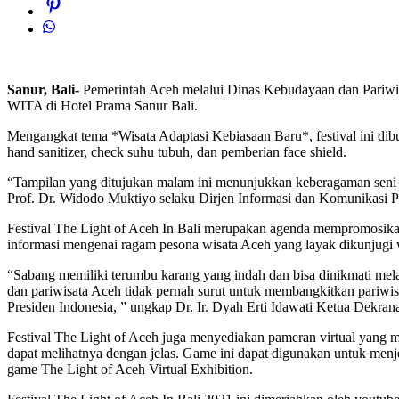
Sanur, Bali-
Pemerintah Aceh melalui Dinas Kebudayaan dan Pariwisat
WITA di Hotel Prama Sanur Bali.
Mengangkat tema *Wisata Adaptasi Kebiasaan Baru*, festival ini dibu
hand sanitizer, check suhu tubuh, dan pemberian face shield.
“Tampilan yang ditujukan malam ini menunjukkan keberagaman seni 
Prof. Dr. Widodo Muktiyo selaku Dirjen Informasi dan Komunikasi 
Festival The Light of Aceh In Bali merupakan agenda mempromosikan
informasi mengenai ragam pesona wisata Aceh yang layak dikunjugi
“Sabang memiliki terumbu karang yang indah dan bisa dinikmati mela
dan pariwisata Aceh tidak pernah surut untuk membangkitkan pariwisa
Presiden Indonesia, ” ungkap Dr. Ir. Dyah Erti Idawati Ketua Dekran
Festival The Light of Aceh juga menyediakan pameran virtual yang m
dapat melihatnya dengan jelas. Game ini dapat digunakan untuk menje
game The Light of Aceh Virtual Exhibition.