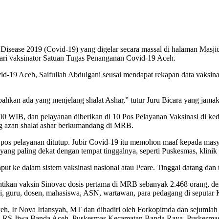
 Disease 2019 (Covid-19) yang digelar secara massal di halaman Mas
 dari vaksinator Satuan Tugas Penanganan Covid-19 Aceh.
d-19 Aceh, Saifullah Abdulgani seusai mendapat rekapan data vaksin
ahkan ada yang menjelang shalat Ashar,” tutur Juru Bicara yang jamak
12.00 WIB, dan pelayanan diberikan di 10 Pos Pelayanan Vaksinasi di k
lang azan shalat ashar berkumandang di MRB.
a pos pelayanan ditutup. Jubir Covid-19 itu memohon maaf kepada mas
yang paling dekat dengan tempat tinggalnya, seperti Puskesmas, klini
ut ke dalam sistem vaksinasi nasional atau Pcare. Tinggal datang da
ikan vaksin Sinovac dosis pertama di MRB sebanyak 2.468 orang, deng
ri, guru, dosen, mahasiswa, ASN, wartawan, para pedagang di seputar
, Ir Nova Iriansyah, MT dan dihadiri oleh Forkopimda dan sejumlah 
 RS Jiwa Banda Aceh, Puskesmas Kecamatan Banda Raya, Puskesmas 