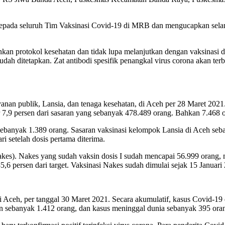
epada seluruh Tim Vaksinasi Covid-19 di MRB dan mengucapkan selam
nkan protokol kesehatan dan tidak lupa melanjutkan dengan vaksinasi d
dah ditetapkan. Zat antibodi spesifik penangkal virus corona akan ter
nan publik, Lansia, dan tenaga kesehatan, di Aceh per 28 Maret 2021
r 7,9 persen dari sasaran yang sebanyak 478.489 orang. Bahkan 7.468 
banyak 1.389 orang. Sasaran vaksinasi kelompok Lansia di Aceh seba
i setelah dosis pertama diterima.
akes). Nakes yang sudah vaksin dosis I sudah mencapai 56.999 orang,
,6 persen dari target. Vaksinasi Nakes sudah dimulai sejak 15 Januari
ceh, per tanggal 30 Maret 2021. Secara akumulatif, kasus Covid-19 di
n sebanyak 1.412 orang, dan kasus meninggal dunia sebanyak 395 ora