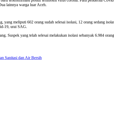
ru terkonfirmasi positif terinfeksi virus corona. Para penderita Covi
Dua lainnya warga luar Aceh.
 yang meliputi 602 orang sudah selesai isolasi, 12 orang sedang isola
id-19, urai SAG.
ang. Suspek yang telah selesai melakukan isolasi sebanyak 6.984 oran
n Sanitasi dan Air Bersih