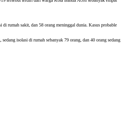
d-19 tersebut terdiri dari warga Kota Banda Aceh sebanyak empat
si di rumah sakit, dan 58 orang meninggal dunia. Kasus probable
g, sedang isolasi di rumah sebanyak 79 orang, dan 40 orang sedang