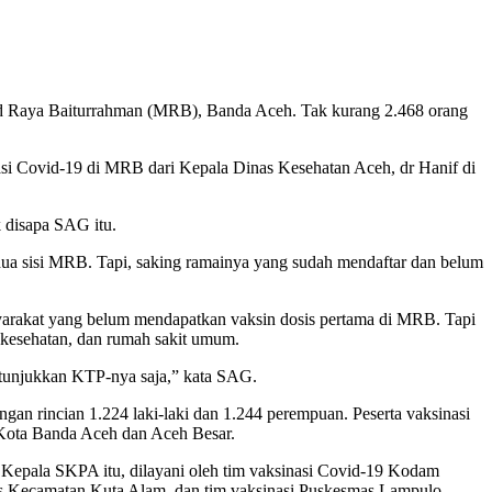
jid Raya Baiturrahman (MRB), Banda Aceh. Tak kurang 2.468 orang
asi Covid-19 di MRB dari Kepala Dinas Kesehatan Aceh, dr Hanif di
 disapa SAG itu.
edua sisi MRB. Tapi, saking ramainya yang sudah mendaftar dan belum
yarakat yang belum mendapatkan vaksin dosis pertama di MRB. Tapi
k kesehatan, dan rumah sakit umum.
n tunjukkan KTP-nya saja,” kata SAG.
an rincian 1.224 laki-laki dan 1.244 perempuan. Peserta vaksinasi
 Kota Banda Aceh dan Aceh Besar.
Kepala SKPA itu, dilayani oleh tim vaksinasi Covid-19 Kodam
Kecamatan Kuta Alam, dan tim vaksinasi Puskesmas Lampulo,