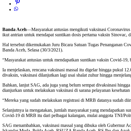
Banda Aceh
—Masyarakat antusias mengikuti vaksinasi Coronavirus
ikut antrian untuk mendapat suntikan dosis pertama vaksin Sinovac,
Hal tersebut dikemukakan Juru Bicara Satuan Tugas Penanganan Covi
Banda Aceh, Selasa (30/3/2021).
“Masyarakat antusias untuk mendapatkan suntikan vaksin Covid-19, b
Ia menjelaskan, rencana vaksinasi massal itu digelar hingga pukul 
divaksin, vaksinasi dilanjutkan lagi usai shalat zuhur hingga menje
Bahkan, lanjut SAG, ada juga yang belum sempat divaksinasi hingg
dianjurkan untuk melakukan vaksinasi di sarana pelayanan kesehatan 
“Mereka yang sudah melakukan registrasi di MRB datanya sudah diinp
Selanjutnya ia mengatakan, jumlah masyarakat yang mendapatkan sunt
Covid-19 di MRB itu dari pelbagai kalangan, mulai anggota TNI/Pol
SAG menambahkan, vaksinasi massal yang dibuka oleh Gubernur Aceh
Iskandar Muda, Polda Aceh, RSUZA Banda Aceh, RS Ibu dan Anak,