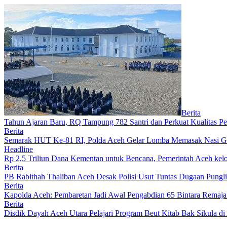
Berita
Tahun Ajaran Baru, RQ Tampung 782 Santri dan Perkuat Kualitas Pe
Berita
Semarak HUT Ke-81 RI, Polda Aceh Gelar Lomba Memasak Nasi 
Headline
Rp 2,5 Triliun Dana Kementan untuk Bencana, Pemerintah Aceh kelo
Berita
PB Rabithah Thaliban Aceh Desak Polisi Usut Tuntas Dugaan Pungli
Berita
Kapolda Aceh: Pembaretan Jadi Awal Pengabdian 65 Bintara Remaja
Berita
Disdik Dayah Aceh Utara Pelajari Program Beut Kitab Bak Sikula di