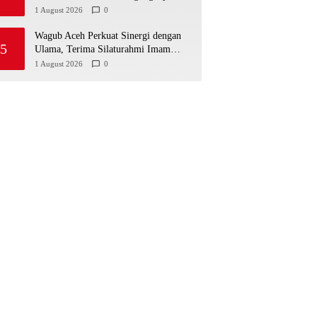
Jaringan Narkoba Internasional
1 August 2026
0
Wagub Aceh Perkuat Sinergi dengan
5
Ulama, Terima Silaturahmi Imam
Masjid Raya Baiturrahman
1 August 2026
0