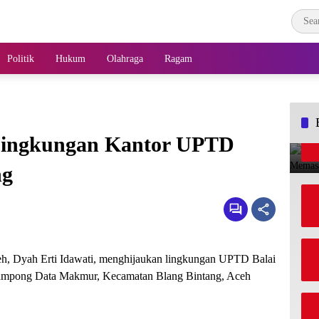
Politik
Hukum
Olahraga
Ragam
Lingkungan Kantor UPTD
ng
, Dyah Erti Idawati, menghijaukan lingkungan UPTD Balai
ampong Data Makmur, Kecamatan Blang Bintang, Aceh