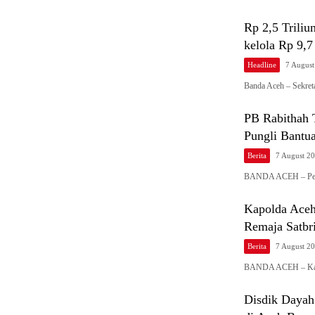
Rp 2,5 Trili
kelola Rp 9,7
Headline
7 Augus
Banda Aceh – Sekret
PB Rabithah 
Pungli Bantu
Berita
7 August 2
BANDA ACEH – Peng
Kapolda Aceh
Remaja Satbr
Berita
7 August 2
BANDA ACEH – Kapo
Disdik Dayah