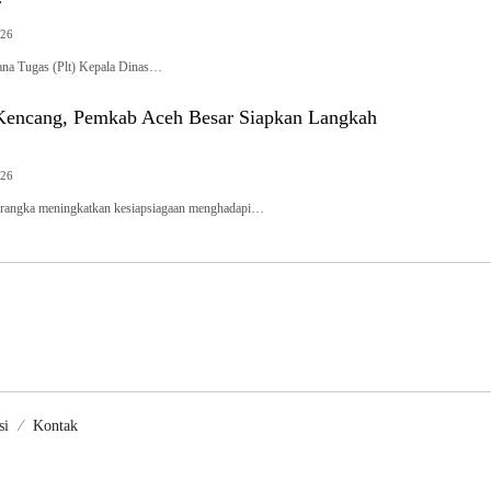
r
026
ana Tugas (Plt) Kepala Dinas…
Kencang, Pemkab Aceh Besar Siapkan Langkah
026
 rangka meningkatkan kesiapsiagaan menghadapi…
si
Kontak