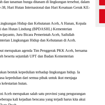
ah dan tanaman bunga ditanam di lingkungan tersebut, dalam
-38, Hari Hutan Internasional dan Hari Kesatuan Gerak KE-
as Lingkungan Hidup dan Kehutanan Aceh, A Hanan, Kepala
gai dan Hutan Lindung (BPDASHL) Kementerian
jayanto, Juru Bicara Pemerintah Aceh, Saifullah
terian Lingkungan Hidup dan Kehutanan di Aceh.
ebut merupakan agenda Tim Penggerak PKK Aceh, bersama
eh beserta sejumlah UPT dan Badan Kementerian
an bentuk kepedulian terhadap lingkungan hidup. Ia
asa kepedulian dari semua pihak untuk ikut menjaga
 kelestarian hutan.
t ini Aceh merupakan salah satu provinsi yang pengurangan
eberapa kali kejadian bencana yang terjadi harus kita akui
,”kata Dyah.