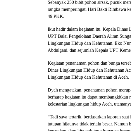
Sebanyak 250 bibit pohon sirsak, pucuk mer
rangka memperingati Hari Bakti Rimbawa ke
49 PKK.
Ikut hadir dalam kegiatan itu, Kepala Din
UPT Balai Pengelolaan Daerah Aliran Sun
Lingkungan Hidup dan Kehutanan, Eko Nurwi
Abdulgani, dan sejumlah Kepala UPT Kemen
Kegiatan penanaman pohon dan bunga ters
Dinas Lingkungan Hidup dan Kehutanan Ac
Lingkungan Hidup dan Kehutanan di Aceh.
Dyah mengatakan, penanaman pohon merupak
berharap kegiatan itu dapat membangkitkan r
kelestarian lingkungan hidup Aceh, utamanya
“Tadi saya tertarik, berdasarkan laporan saa
tutupan hijaunya tidak terlalu besar. Namun b
kerusakan alam kita terhitung lumayan besar