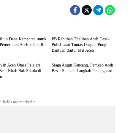
e
Berita
riliun Dana Kementan untuk
PB Rabithah Thaliban Aceh Desak
Pemerintah Aceh kelola Rp
Polisi Usut Tuntas Dugaan Pungli
r
Bantuan Baitul Mal Aceh
Berita
yah Aceh Utara Pelajari
Siaga Angin Kencang, Pemkab Aceh
eut Kitab Bak Sikula di
Besar Siapkan Langkah Penanganan
ar
d fields are marked
*