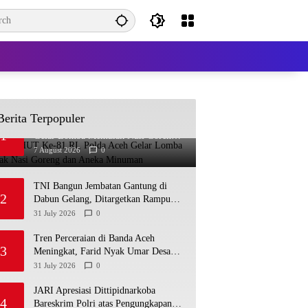
Berita Terpopuler
Semarak HUT Ke-81 RI, Polda Aceh
1
Gelar Lomba Memasak Nasi Goreng
dan Aneka Minuman
7 August 2026
0
TNI Bangun Jembatan Gantung di
2
Dabun Gelang, Ditargetkan Rampung
Sebelum HUT ke-81 RI
31 July 2026
0
Tren Perceraian di Banda Aceh
3
Meningkat, Farid Nyak Umar Desak
Implementasi Qanun Ketahanan
31 July 2026
0
Keluarga
JARI Apresiasi Dittipidnarkoba
4
Bareskrim Polri atas Pengungkapan