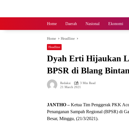
Skip
to
content
Home
Daerah
Nasional
Ekonomi
Home
Headline
Headline
Dyah Erti Hijaukan 
BPSR di Blang Binta
Redaksi
3 Min Read
21 March 2021
JANTHO –
Ketua Tim Penggerak PKK Aceh
Penanganan Sampah Regional (BPSR) di G
Besar, Minggu, (21/3/2021).