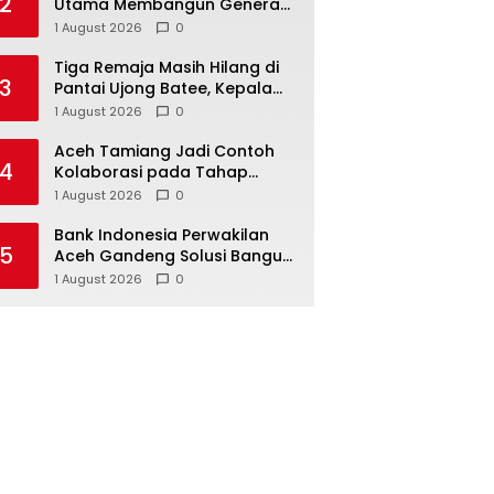
2
Utama Membangun Generasi
Beriman dan Berakhlak
1 August 2026
0
Tiga Remaja Masih Hilang di
3
Pantai Ujong Batee, Kepala
BPBD Aceh Besar: Pencarian
1 August 2026
0
Terus Dimaksimalkan
Aceh Tamiang Jadi Contoh
4
Kolaborasi pada Tahap
Rekonstruksi, Revitalisasi
1 August 2026
0
Sekolah Dipercepat Libatkan
Masyarakat
Bank Indonesia Perwakilan
5
Aceh Gandeng Solusi Bangun
Andalas Manfaatkan Limbah
1 August 2026
0
Uang Rupiah Jadi Bahan
Bakar Alternatif