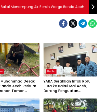
Bakal Menampung Air Bersih Warga Banda Aceh
ne
Berita
u Muhammad Desak
YARA Serahkan Infak Rp10
Banda Aceh Perkuat
Juta ke Baitul Mal Aceh,
manan Taman
Dorong Penguatan
a
Pengelolaan ZIS yang
Amanah