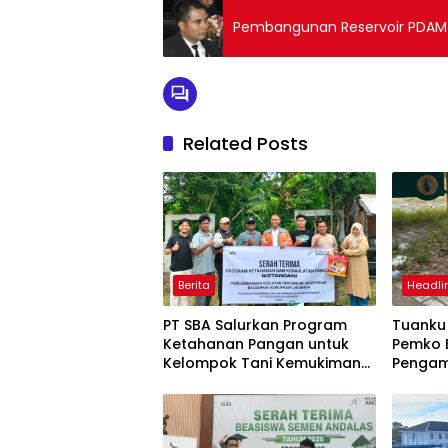
Pembangunan Reservoir PDAM 
Related Posts
Berita
Headli
PT SBA Salurkan Program
Tuank
Ketahanan Pangan untuk
Pemko 
Kelompok Tani Kemukiman
Penga
Lhoknga
Meurax