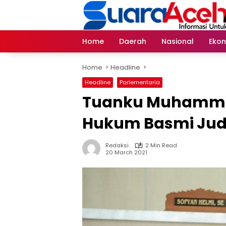
Skip
to
content
Home
Daerah
Nasional
Eko
Home
Headline
Headline
Parlementaria
Tuanku Muhamma
Hukum Basmi Judi
Redaksi
2 Min Read
20 March 2021