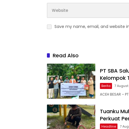
Save my name, email, and website in
Read Also
PT SBA Sal
Kelompok 
Berita
7 August
ACEH BESAR – PT
Tuanku Mu
Perkuat P
Headline
7 Aug