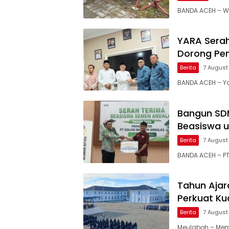
BANDA ACEH – Wak
YARA Serah
Dorong Pe
Berita
7 August
BANDA ACEH – Y
Bangun SDM
Beasiswa u
Berita
7 August
BANDA ACEH – PT
Tahun Ajar
Perkuat Ku
Berita
7 August
Meulaboh – Mem