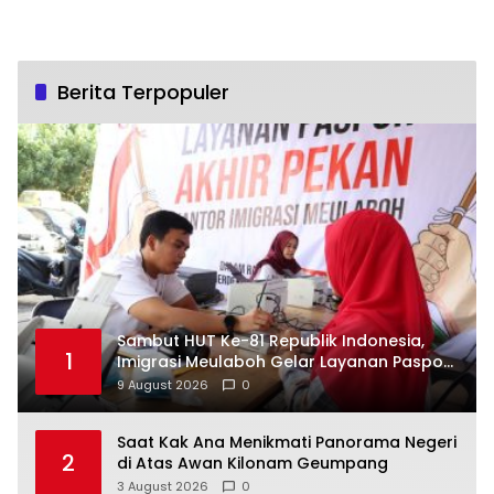
Berita Terpopuler
Sambut HUT Ke-81 Republik Indonesia,
1
Imigrasi Meulaboh Gelar Layanan Paspor
Akhir Pekan
9 August 2026
0
Saat Kak Ana Menikmati Panorama Negeri
2
di Atas Awan Kilonam Geumpang
3 August 2026
0