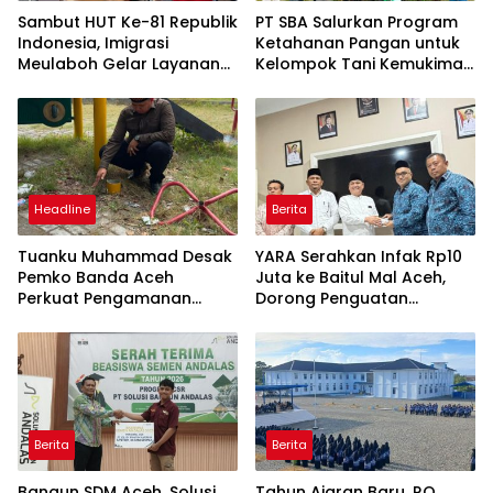
Sambut HUT Ke-81 Republik
PT SBA Salurkan Program
Indonesia, Imigrasi
Ketahanan Pangan untuk
Meulaboh Gelar Layanan
Kelompok Tani Kemukiman
Paspor Akhir Pekan
Lhoknga
Headline
Berita
Tuanku Muhammad Desak
YARA Serahkan Infak Rp10
Pemko Banda Aceh
Juta ke Baitul Mal Aceh,
Perkuat Pengamanan
Dorong Penguatan
Taman Meuraxa
Pengelolaan ZIS yang
Amanah
Berita
Berita
Bangun SDM Aceh, Solusi
Tahun Ajaran Baru, RQ