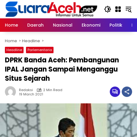
Skip
to
content
Home
Daerah
Nasional
Ekonomi
Politik
H
Home
Headline
Headline
Parlementaria
DPRK Banda Aceh: Pembangunan
IPAL Jangan Sampai Menganggu
Situs Sejarah
Redaksi
2 Min Read
19 March 2021