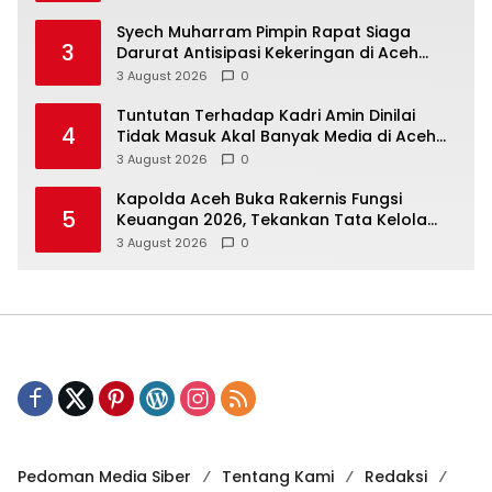
Syech Muharram Pimpin Rapat Siaga
3
Darurat Antisipasi Kekeringan di Aceh
Besar
3 August 2026
0
Tuntutan Terhadap Kadri Amin Dinilai
4
Tidak Masuk Akal Banyak Media di Aceh
Berpotensi Jadi Korban Selanjutnya
3 August 2026
0
Kapolda Aceh Buka Rakernis Fungsi
5
Keuangan 2026, Tekankan Tata Kelola
Anggaran yang Profesional dan
3 August 2026
0
Akuntabel
Pedoman Media Siber
Tentang Kami
Redaksi