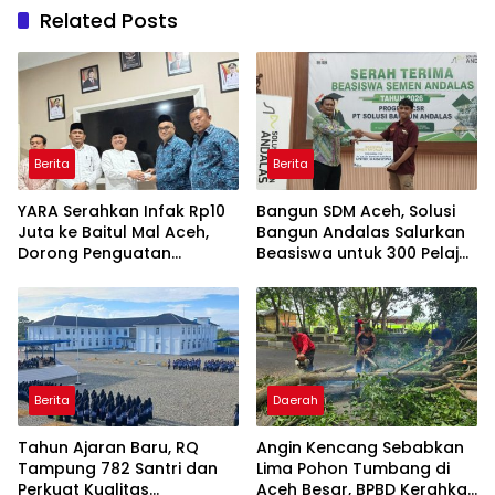
Related Posts
Berita
Berita
YARA Serahkan Infak Rp10
Bangun SDM Aceh, Solusi
Juta ke Baitul Mal Aceh,
Bangun Andalas Salurkan
Dorong Penguatan
Beasiswa untuk 300 Pelajar
Pengelolaan ZIS yang
dan Mahasiswa
Amanah
Berita
Daerah
Tahun Ajaran Baru, RQ
Angin Kencang Sebabkan
Tampung 782 Santri dan
Lima Pohon Tumbang di
Perkuat Kualitas
Aceh Besar, BPBD Kerahkan