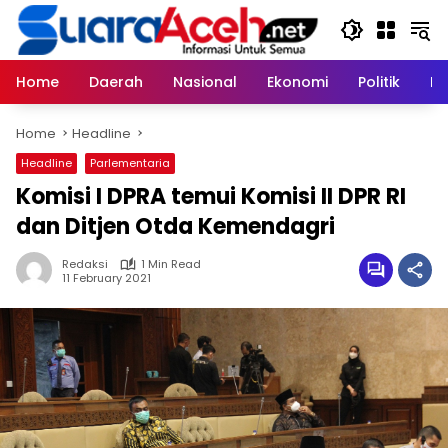
Skip
to
content
Home
Daerah
Nasional
Ekonomi
Politik
H
Home
Headline
Headline
Parlementaria
Komisi I DPRA temui Komisi II DPR RI
dan Ditjen Otda Kemendagri
Redaksi
1 Min Read
11 February 2021