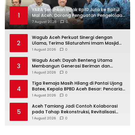
YARA Serahkan Infak Rp10 Juta ke Baitul
1
Mal Aceh, Dorong Penguatan Pengelolaan
ZIS yang Amanah
7 August 2026
0
Wagub Aceh Perkuat Sinergi dengan
2
Ulama, Terima Silaturahmi Imam Masjid
Raya Baiturrahman
1 August 2026
0
Wagub Aceh: Dayah Benteng Utama
3
Membangun Generasi Beriman dan
Berakhlak
1 August 2026
0
Tiga Remaja Masih Hilang di Pantai Ujong
4
Batee, Kepala BPBD Aceh Besar: Pencarian
Terus Dimaksimalkan
1 August 2026
0
Aceh Tamiang Jadi Contoh Kolaborasi
5
pada Tahap Rekonstruksi, Revitalisasi
Sekolah Dipercepat Libatkan Masyarakat
1 August 2026
0