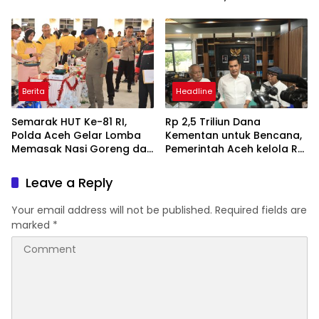
Pendidikan
Empat Tim
Berita
Headline
Semarak HUT Ke-81 RI,
Rp 2,5 Triliun Dana
Polda Aceh Gelar Lomba
Kementan untuk Bencana,
Memasak Nasi Goreng dan
Pemerintah Aceh kelola Rp
Aneka Minuman
9,7 Miliar
Leave a Reply
Your email address will not be published.
Required fields are
marked
*