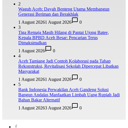
2
Wagub Aceh: Dayah Benteng Utama Membangun
Generasi Beriman dan Berakhlak
1 August 2026
1 August 2026
0
3
Tiga Remaja Masih Hilang di Pantai Ujong Batee,
Kepala BPBD Aceh Besar: Pencarian Terus
Dimaksimalkan
1 August 2026
0
4
Aceh Tamiang Jadi Contoh Kolaborasi pada Tahap
Rekonstruksi, Revitalisasi Sekolah Dipercepat Libatkan
Masyarakat
1 August 2026
1 August 2026
0
5
Bank Indonesia Perwakilan Aceh Gandeng Solusi
Bangun Andalas Manfaatkan Limbah Uang Rupiah Jadi
Bahan Bakar Alternatif
1 August 2026
3 August 2026
0