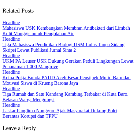
Related Posts
Headline
Mahasiswa USK Kembangkan Membran Antibakteri dari Limbah
Kulit Manggis untuk Pengolahan Air
Headline
Tiga Mahasiswa Pendidikan Biologi USM Lulus Tanpa Sidang
Skripsi Lewat Publikasi Jurnal Sinta 2
Headline
UKM PA Leuser USK Dukung Gerakan Peduli Lingkungan Lewat
Penanaman 1.000 Mangrove
Headline
Ketua Pokja Bunda PAUD Aceh Besar Peusijuek Murid Baru dan
Motivasi Siswa di Krueng Barona Jaya
Headline
Tiga Rumah dan Satu Kandang Kambing Terbakar di Kuta Baro,
Belasan Warga Mengungsi
Headline
Laskar Panglima Nanggroe Ajak Masyarakat Dukung Polri
Berantas Korupsi dan TPPU
Leave a Reply