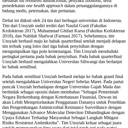
mebahas isu resistensi antimicrobial, penyakit zoonosis, serta
penedekatan
one health approach
dalam penanggulangannya di
bidang medis, peternakan, dan pertanian.
Debat ini diikuti oleh 24 tim dari berbagai universitas di Indonesia.
Tim dari Unsyiah sndiri terdiri dari Naufal Gusti (Fakultas
Kedokteran 2017), Muhammad Ghifari Karsa (Fakultas Kedokteran
2018), dan Nabilah Shafwat (Farmasi 2017). Sebelumnya, tim
Unsyiah berhasil maju ke babak quarterfinal setelah menjadi delapan
tim terbaik yang lolos dari tiga babak penyisihan dengan
mengumpulkan tiga poin kemenangan. Tim Unsyiah menduduki
peringkat pertama pada babak penyisihan. Pada babak quarterfinal
Unsyiah berhasil mengalahkan Universitas Siliwangi dan berlanjut
ke babak semifinal.
Pada babak semifinal Unsyiah berhasil melaju ke babak grand final
setelah mengalahkan Universitas Negeri Sebelas Maret. Pada partai
puncak Unsyiah berhadapan dengan Universitas Gajah Mada dan
bertindak sebagai oposisi dalam membahas “Sebagai Pemerintah
Negara Berkembang dengan Keterbatasan Finansial, Dewan ini
akan Lebih Memprioritaskan Penggunaan Dananya untuk Penelitian
dan Pengembangan Antimicrobial Resistance Surveillance dengan
Menggunakan Advance Molecular Detection Dibandingkan dengan
Upaya Edukasi Terhadap Masyarakat Sebagai Langkah Mitigasi
Risiko Resistensi Antimikroba”. Tim Unsyiah keluar sebagai juara
setelah memenangkan lima suara dari total tujuh juri pada partai