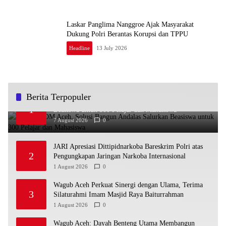
Laskar Panglima Nanggroe Ajak Masyarakat
Dukung Polri Berantas Korupsi dan TPPU
Headline
13 July 2026
Berita Terpopuler
Bangun SDM Aceh, Solusi Bangun Andalas Salurkan
1
Beasiswa untuk 300 Pelajar dan Mahasiswa
7 August 2026
0
JARI Apresiasi Dittipidnarkoba Bareskrim Polri atas
2
Pengungkapan Jaringan Narkoba Internasional
1 August 2026
0
Wagub Aceh Perkuat Sinergi dengan Ulama, Terima
3
Silaturahmi Imam Masjid Raya Baiturrahman
1 August 2026
0
Wagub Aceh: Dayah Benteng Utama Membangun