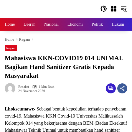
Skip
to
content
Home
Daerah
Nasional
Ekonomi
Politik
Hukum
Home
Ragam
Ragam
Mahasiswa KKN-COVID19 014 UNIMAL
Bagikan Hand Sanitizer Gratis Kepada
Masyarakat
Redaksi
1 Min Read
24 November 2020
Lhokseumawe-
Sebagai bentuk kepedulian terhadap penyebaran
covid-19, Mahasiswa KKN Covid-19 Universitas Malikussaleh
Kelompok 014 yang bekerjasama dengan BEM (Badan Eksekutif
Mahasiswa) Teknik Unimal untuk membagikan hand sanitizer