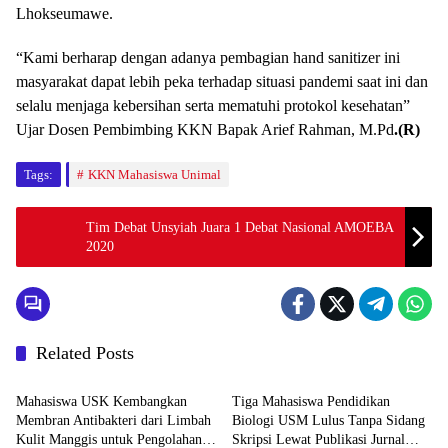
Lhokseumawe.
“Kami berharap dengan adanya pembagian hand sanitizer ini
masyarakat dapat lebih peka terhadap situasi pandemi saat ini dan
selalu menjaga kebersihan serta mematuhi protokol kesehatan”
Ujar Dosen Pembimbing KKN Bapak Arief Rahman, M.Pd
.(R)
Tags:
KKN Mahasiswa Unimal
Tim Debat Unsyiah Juara 1 Debat Nasional AMOEBA
2020
Related Posts
Headline
Headline
Mahasiswa USK Kembangkan
Tiga Mahasiswa Pendidikan
Membran Antibakteri dari Limbah
Biologi USM Lulus Tanpa Sidang
Kulit Manggis untuk Pengolahan
Skripsi Lewat Publikasi Jurnal
Headline
Headline