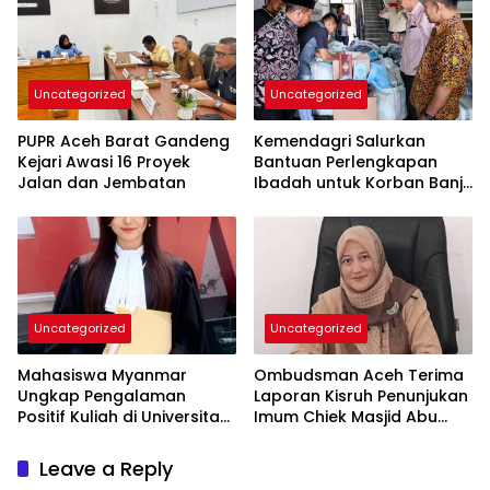
Uncategorized
Uncategorized
PUPR Aceh Barat Gandeng
Kemendagri Salurkan
Kejari Awasi 16 Proyek
Bantuan Perlengkapan
Jalan dan Jembatan
Ibadah untuk Korban Banjir
di Aceh Barat
Uncategorized
Uncategorized
Mahasiswa Myanmar
Ombudsman Aceh Terima
Ungkap Pengalaman
Laporan Kisruh Penunjukan
Positif Kuliah di Universitas
Imum Chiek Masjid Abu
Syiah Kuala dan
Indrapuri
Kehangatan Masyarakat
Leave a Reply
Aceh