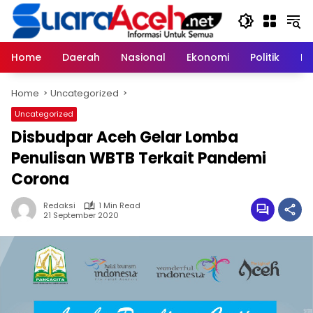
Skip
to
content
Home
Daerah
Nasional
Ekonomi
Politik
H
Home
Uncategorized
Uncategorized
Disbudpar Aceh Gelar Lomba
Penulisan WBTB Terkait Pandemi
Corona
Redaksi
1 Min Read
21 September 2020