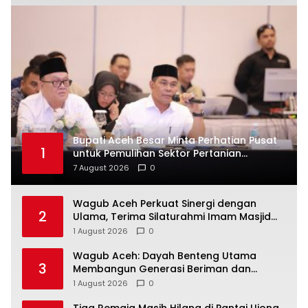
Bupati Aceh Besar Minta Perhatian Pusat
1
untuk Pemulihan Sektor Pertanian
Pascabencana
7 August 2026
0
Wagub Aceh Perkuat Sinergi dengan
2
Ulama, Terima Silaturahmi Imam Masjid
Raya Baiturrahman
1 August 2026
0
Wagub Aceh: Dayah Benteng Utama
3
Membangun Generasi Beriman dan
Berakhlak
1 August 2026
0