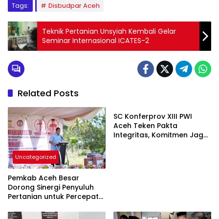
Tags:
Disbudpar Aceh
Teknik Pertanian Unsyiah Kembali Gelar
Seminar Internasional ICATES-2
Related Posts
Uncategorized
SC Konferprov XIII PWI
Aceh Teken Pakta
Integritas, Komitmen Jaga
Netralitas dan
Profesionalisme
Uncategorized
Pemkab Aceh Besar
Dorong Sinergi Penyuluh
Pertanian untuk Percepat
Swasembada Pangan