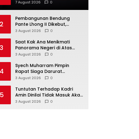
Pemulihan Sektor Pertanian
7 August 2026
0
Pascabencana
Pembangunan Bendung
2
Pante Lhong II Dikebut,
Safrizal Berharap Rampung
3 August 2026
0
Sesuai Target
Saat Kak Ana Menikmati
3
Panorama Negeri di Atas
Awan Kilonam Geumpang
3 August 2026
0
Syech Muharram Pimpin
4
Rapat Siaga Darurat
Antisipasi Kekeringan di Aceh
3 August 2026
0
Besar
Tuntutan Terhadap Kadri
5
Amin Dinilai Tidak Masuk Akal
Banyak Media di Aceh
3 August 2026
0
Berpotensi Jadi Korban
Selanjutnya