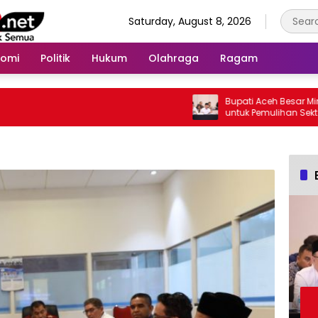
Saturday, August 8, 2026
nomi
Politik
Hukum
Olahraga
Ragam
Bupati Aceh Besar Minta Perhatia
untuk Pemulihan Sektor Pertanian
Pascabencana