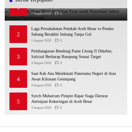
Bupati Aceh Besar Minta Perhatian Pusat untuk
1
Pemulihan Sektor Pertanian Pascabencana
7 August 2026
0
Laga Persahabatan Pemkab Aceh Besar vs Pemko
2
Sabang Berakhir Imbang Tanpa Gol
1 August 2026
0
Pembangunan Bendung Pante Lhong II Dikebut,
3
Safrizal Berharap Rampung Sesuai Target
3 August 2026
0
Saat Kak Ana Menikmati Panorama Negeri di Atas
4
Awan Kilonam Geumpang
3 August 2026
0
Syech Muharram Pimpin Rapat Siaga Darurat
5
Antisipasi Kekeringan di Aceh Besar
3 August 2026
0