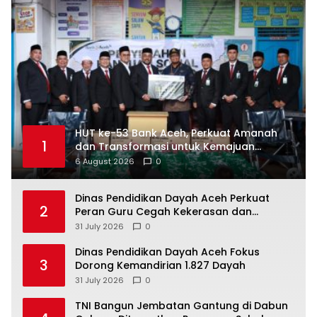
HUT ke-53 Bank Aceh, Perkuat Amanah
1
dan Transformasi untuk Kemajuan
Ekonomi Aceh
6 August 2026
0
Dinas Pendidikan Dayah Aceh Perkuat
2
Peran Guru Cegah Kekerasan dan
Perundungan di Lingkungan Santri
31 July 2026
0
Dinas Pendidikan Dayah Aceh Fokus
3
Dorong Kemandirian 1.827 Dayah
31 July 2026
0
TNI Bangun Jembatan Gantung di Dabun