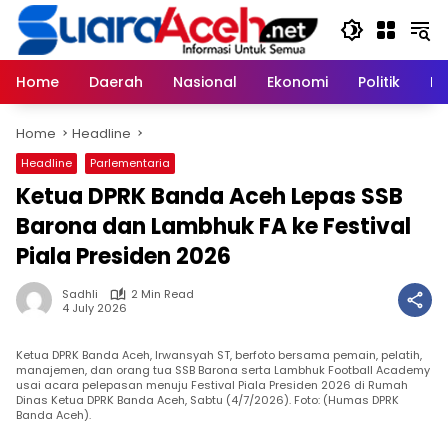
Skip
to
content
Home
Daerah
Nasional
Ekonomi
Politik
H
Home
Headline
Headline
Parlementaria
Ketua DPRK Banda Aceh Lepas SSB
Barona dan Lambhuk FA ke Festival
Piala Presiden 2026
Sadhli
2 Min Read
4 July 2026
Ketua DPRK Banda Aceh, Irwansyah ST, berfoto bersama pemain, pelatih,
manajemen, dan orang tua SSB Barona serta Lambhuk Football Academy
usai acara pelepasan menuju Festival Piala Presiden 2026 di Rumah
Dinas Ketua DPRK Banda Aceh, Sabtu (4/7/2026). Foto: (Humas DPRK
Banda Aceh).