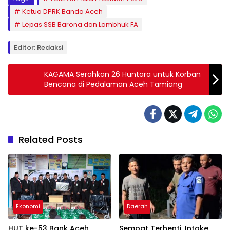
Ketua DPRK Banda Aceh
Lepas SSB Barona dan Lambhuk FA
Editor: Redaksi
KAGAMA Serahkan 26 Huntara untuk Korban
Bencana di Pedalaman Aceh Tamiang
Related Posts
Ekonomi
Daerah
HUT ke-53 Bank Aceh,
Sempat Terhenti, Intake