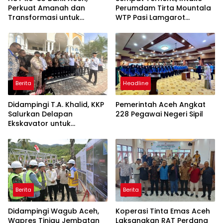
Perkuat Amanah dan
Perumdam Tirta Mountala
Transformasi untuk
WTP Pasi Lamgarot
Kemajuan Ekonomi Aceh
Kembali Normal
Berita
Headline
Didampingi T.A. Khalid, KKP
Pemerintah Aceh Angkat
Salurkan Delapan
228 Pegawai Negeri Sipil
Ekskavator untuk
Percepatan Pemulihan
Pesisir Aceh
Berita
Berita
Didampingi Wagub Aceh,
Koperasi Tinta Emas Aceh
Wapres Tinjau Jembatan
Laksanakan RAT Perdana