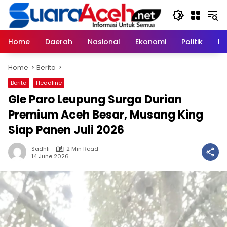
Skip
to
content
Home
Daerah
Nasional
Ekonomi
Politik
H
Home
Berita
Berita
Headline
Gle Paro Leupung Surga Durian
Premium Aceh Besar, Musang King
Siap Panen Juli 2026
Sadhli
2 Min Read
14 June 2026