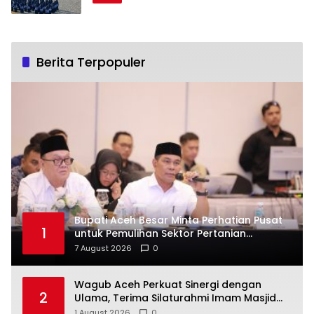
Berita Terpopuler
Bupati Aceh Besar Minta Perhatian Pusat
1
untuk Pemulihan Sektor Pertanian
Pascabencana
7 August 2026
0
Wagub Aceh Perkuat Sinergi dengan
2
Ulama, Terima Silaturahmi Imam Masjid
Raya Baiturrahman
1 August 2026
0