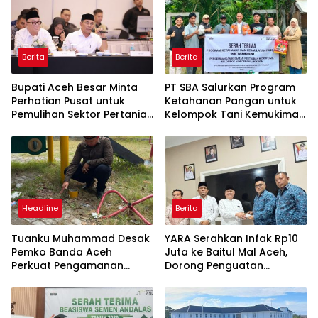
Berita
Berita
Bupati Aceh Besar Minta
PT SBA Salurkan Program
Perhatian Pusat untuk
Ketahanan Pangan untuk
Pemulihan Sektor Pertanian
Kelompok Tani Kemukiman
Pascabencana
Lhoknga
Headline
Berita
Tuanku Muhammad Desak
YARA Serahkan Infak Rp10
Pemko Banda Aceh
Juta ke Baitul Mal Aceh,
Perkuat Pengamanan
Dorong Penguatan
Taman Meuraxa
Pengelolaan ZIS yang
Amanah