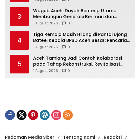
Wagub Aceh: Dayah Benteng Utama
3
Membangun Generasi Beriman dan
Berakhlak
1 August 2026
0
Tiga Remaja Masih Hilang di Pantai Ujong
4
Batee, Kepala BPBD Aceh Besar: Pencarian
Terus Dimaksimalkan
1 August 2026
0
Aceh Tamiang Jadi Contoh Kolaborasi
5
pada Tahap Rekonstruksi, Revitalisasi
Sekolah Dipercepat Libatkan Masyarakat
1 August 2026
0
Pedoman Media Siber
Tentang Kami
Redaksi