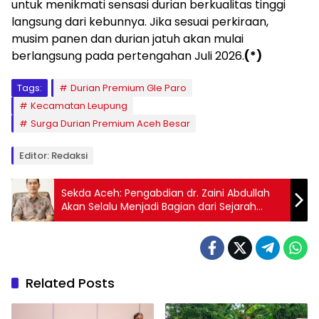
untuk menikmati sensasi durian berkualitas tinggi
langsung dari kebunnya. Jika sesuai perkiraan,
musim panen dan durian jatuh akan mulai
berlangsung pada pertengahan Juli 2026.
(*)
Tags:
Durian Premium Gle Paro
Kecamatan Leupung
Surga Durian Premium Aceh Besar
Editor: Redaksi
Sekda Aceh: Pengabdian dr. Zaini Abdullah
Akan Selalu Menjadi Bagian dari Sejarah
Aceh
Related Posts