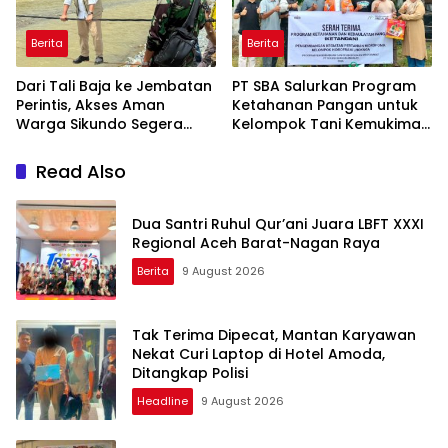
Berita
Berita
Dari Tali Baja ke Jembatan
PT SBA Salurkan Program
Perintis, Akses Aman
Ketahanan Pangan untuk
Warga Sikundo Segera
Kelompok Tani Kemukiman
Terwujud
Lhoknga
Read Also
Dua Santri Ruhul Qur’ani Juara LBFT XXXI
Regional Aceh Barat-Nagan Raya
Berita
9 August 2026
Tak Terima Dipecat, Mantan Karyawan
Nekat Curi Laptop di Hotel Amoda,
Ditangkap Polisi
Headline
9 August 2026