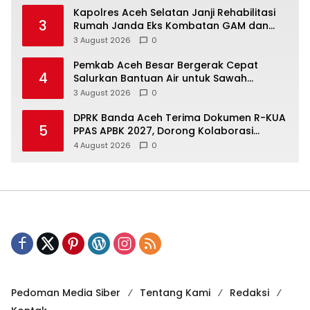
Kapolres Aceh Selatan Janji Rehabilitasi
3
Rumah Janda Eks Kombatan GAM dan
Bantu Modal UMKM
3 August 2026
0
Pemkab Aceh Besar Bergerak Cepat
4
Salurkan Bantuan Air untuk Sawah
Terdampak Kekeringan
3 August 2026
0
DPRK Banda Aceh Terima Dokumen R-KUA
5
PPAS APBK 2027, Dorong Kolaborasi
Bangun Kota
4 August 2026
0
Pedoman Media Siber
Tentang Kami
Redaksi