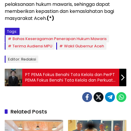
pelaksanaan hukum mawaris, sehingga dapat
memberikan kepastian dan kemaslahatan bagi
masyarakat Aceh.
(*)
Tags:
Bahas Keseragaman Penerapan Hukum Mawaris
Terima Audiensi MPU
Wakil Gubernur Aceh
Editor: Redaksi
PT PEMA Fokus Benahi Tata Kelola dan PerPT
PEMA Fokus Benahi Tata Kelola dan Perkuat
Fondasi Bisnis Menuju BUMD Profesional
Related Posts