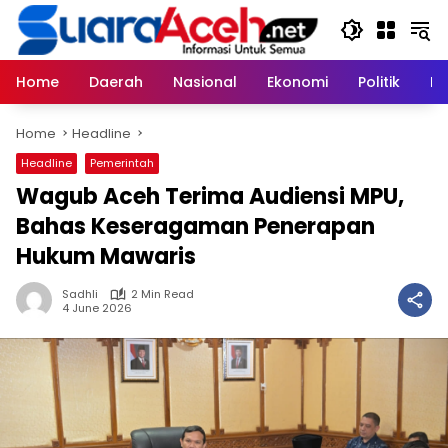
Skip
to
content
Home
Daerah
Nasional
Ekonomi
Politik
H
Home
Headline
Headline
Pemerintah
Wagub Aceh Terima Audiensi MPU,
Bahas Keseragaman Penerapan
Hukum Mawaris
Sadhli
2 Min Read
4 June 2026