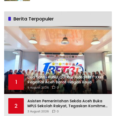
Berita Terpopuler
Dua Santri Ruhul Qur’ani Juara LBFT XXXI
1
Regional Aceh Barat-Nagan Raya
9 August 2026
0
Asisten Pemerintahan Sekda Aceh Buka
2
MPLS Sekolah Rakyat, Tegaskan Komitmen
Perluas Akses Pendidikan Berkualitas
3 August 2026
0