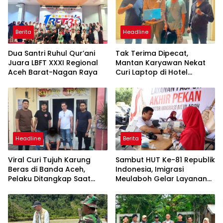
Berita
Headline
Dua Santri Ruhul Qur’ani
Tak Terima Dipecat,
Juara LBFT XXXI Regional
Mantan Karyawan Nekat
Aceh Barat-Nagan Raya
Curi Laptop di Hotel
Amoda, Ditangkap Polisi
Headline
Berita
Viral Curi Tujuh Karung
Sambut HUT Ke-81 Republik
Beras di Banda Aceh,
Indonesia, Imigrasi
Pelaku Ditangkap Saat
Meulaboh Gelar Layanan
Hendak ke Aceh Selatan
Paspor Akhir Pekan